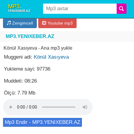
Zengimcell
Youtube mp3
MP3.YENIXEBER.AZ
Könül Xasıyeva - Ana mp3 yukle
Muggeni adi:
Könül Xasıyeva
Yukleme sayi: 97736
Muddeti: 08:26
Ölçü: 7.79 Mb
Mp3 Endir - MP3.YENIXEBER.AZ