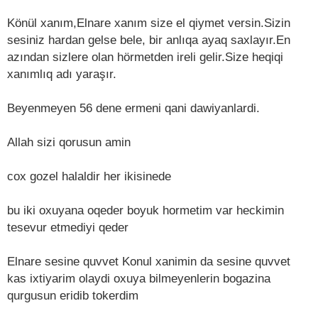
Könül xanım,Elnare xanım size el qiymet versin.Sizin
sesiniz hardan gelse bele, bir anlıqa ayaq saxlayır.En
azından sizlere olan hörmetden ireli gelir.Size heqiqi
xanımlıq adı yaraşır.
Beyenmeyen 56 dene ermeni qani dawiyanlardi.
Allah sizi qorusun amin
cox gozel halaldir her ikisinede
bu iki oxuyana oqeder boyuk hormetim var heckimin
tesevur etmediyi qeder
Elnare sesine quvvet Konul xanimin da sesine quvvet
kas ixtiyarim olaydi oxuya bilmeyenlerin bogazina
qurgusun eridib tokerdim