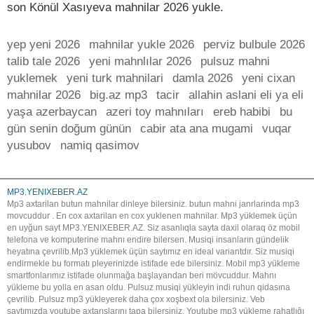
son Könül Xasıyeva mahnilar 2026 yukle.
yep yeni 2026
mahnilar yukle 2026
perviz bulbule 2026
talib tale 2026
yeni mahnlılar 2026
pulsuz mahni
yuklemek
yeni turk mahnilari
damla 2026
yeni cixan
mahnilar 2026
big.az mp3
tacir
allahin aslani eli ya eli
yaşa azerbaycan
azeri toy mahnıları
ereb habibi
bu
gün senin doğum günün
cabir ata ana mugami
vuqar
yusubov
namiq qasimov
MP3.YENIXEBER.AZ
Mp3 axtarilan butun mahnilar dinleye bilersiniz. butun mahni janrlarinda mp3
movcuddur . En cox axtarilan en cox yuklenen mahnilar. Mp3 yüklemek üçün
en uyğun sayt MP3.YENIXEBER.AZ. Siz asanlıqla sayta daxil olaraq öz mobil
telefona ve komputerine mahnı endire bilersen. Musiqi insanların gündelik
heyatına çevrilib.Mp3 yüklemek üçün saytımız en ideal variantdır. Siz musiqi
endirmekle bu formatı pleyerinizde istifade ede bilersiniz. Mobil mp3 yükleme
smartfonlarımız istifade olunmağa başlayandan beri mövcuddur. Mahnı
yükleme bu yolla en asan oldu. Pulsuz musiqi yükleyin indi ruhun qidasına
çevrilib. Pulsuz mp3 yükleyerek daha çox xoşbext ola bilersiniz. Veb
saytımızda youtube axtarışlarını tapa bilersiniz. Youtube mp3 yükleme rahatlığı