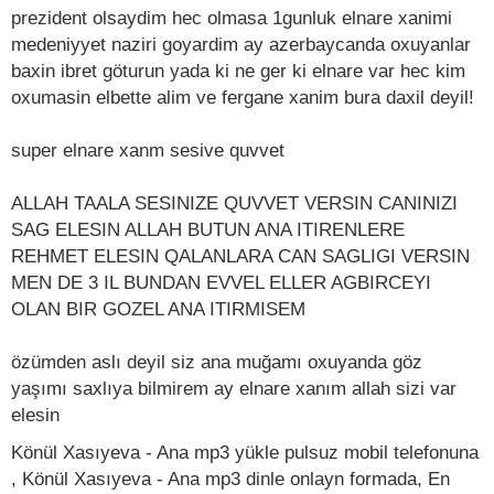
prezident olsaydim hec olmasa 1gunluk elnare xanimi
medeniyyet naziri goyardim ay azerbaycanda oxuyanlar
baxin ibret göturun yada ki ne ger ki elnare var hec kim
oxumasin elbette alim ve fergane xanim bura daxil deyil!
super elnare xanm sesive quvvet
ALLAH TAALA SESINIZE QUVVET VERSIN CANINIZI
SAG ELESIN ALLAH BUTUN ANA ITIRENLERE
REHMET ELESIN QALANLARA CAN SAGLIGI VERSIN
MEN DE 3 IL BUNDAN EVVEL ELLER AGBIRCEYI
OLAN BIR GOZEL ANA ITIRMISEM
özümden aslı deyil siz ana muğamı oxuyanda göz
yaşımı saxlıya bilmirem ay elnare xanım allah sizi var
elesin
Könül Xasıyeva - Ana mp3 yükle pulsuz mobil telefonuna
, Könül Xasıyeva - Ana mp3 dinle onlayn formada, En