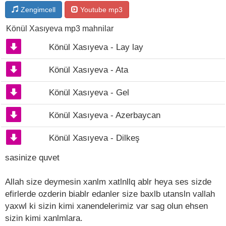
Zengimcell
Youtube mp3
Könül Xasıyeva mp3 mahnilar
Könül Xasıyeva - Lay lay
Könül Xasıyeva - Ata
Könül Xasıyeva - Gel
Könül Xasıyeva - Azerbaycan
Könül Xasıyeva - Dilkeş
sasinize quvet
Allah size deymesin xanlm xatlnllq ablr heya ses sizde
efirlerde ozderin biablr edanler size baxlb utansln vallah
yaxwl ki sizin kimi xanendelerimiz var sag olun ehsen
sizin kimi xanlmlara.