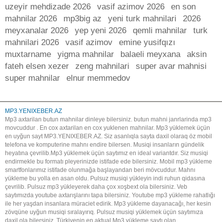
uzeyir mehdizade 2026
vasif azimov 2026
en son
mahnilar 2026
mp3big az
yeni turk mahnilari
2026
meyxanalar 2026
yep yeni 2026
qemli mahnilar
turk
mahnilari 2026
vasif azimov
emine yusifqızı
muxtarname
yigma mahnilar
balaeli meyxana
aksin
fateh elsen xezer
zeng mahnilari
super avar mahnisi
super mahnilar
elnur memmedov
MP3.YENIXEBER.AZ
Mp3 axtarilan butun mahnilar dinleye bilersiniz. butun mahni janrlarinda mp3
movcuddur . En cox axtarilan en cox yuklenen mahnilar. Mp3 yüklemek üçün
en uyğun sayt MP3.YENIXEBER.AZ. Siz asanlıqla sayta daxil olaraq öz mobil
telefona ve komputerine mahnı endire bilersen. Musiqi insanların gündelik
heyatına çevrilib.Mp3 yüklemek üçün saytımız en ideal variantdır. Siz musiqi
endirmekle bu formatı pleyerinizde istifade ede bilersiniz. Mobil mp3 yükleme
smartfonlarımız istifade olunmağa başlayandan beri mövcuddur. Mahnı
yükleme bu yolla en asan oldu. Pulsuz musiqi yükleyin indi ruhun qidasına
çevrilib. Pulsuz mp3 yükleyerek daha çox xoşbext ola bilersiniz. Veb
saytımızda youtube axtarışlarını tapa bilersiniz. Youtube mp3 yükleme rahatlığı
ile her yaşdan insanlara müraciet edirik. Mp3 yükleme dayanacağı, her kesin
zövqüne uyğun musiqi sıralayırıq. Pulsuz musiqi yüklemek üçün saytımıza
daxil ola bilersiniz. Türkiyenin en aktual Mp3 yükleme saytı olan