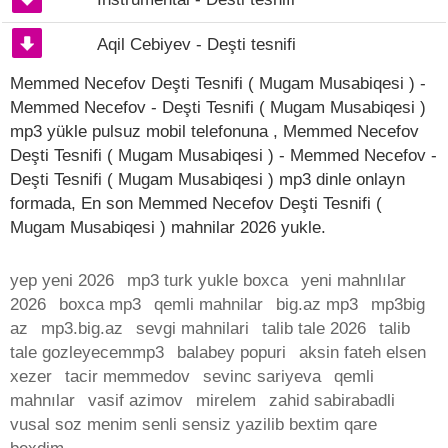
Aqil Cebiyev - Deşti tesnifi
Memmed Necefov Deşti Tesnifi ( Mugam Musabiqesi ) -
Memmed Necefov - Deşti Tesnifi ( Mugam Musabiqesi )
mp3 yükle pulsuz mobil telefonuna , Memmed Necefov
Deşti Tesnifi ( Mugam Musabiqesi ) - Memmed Necefov -
Deşti Tesnifi ( Mugam Musabiqesi ) mp3 dinle onlayn
formada, En son Memmed Necefov Deşti Tesnifi (
Mugam Musabiqesi ) mahnilar 2026 yukle.
yep yeni 2026
mp3 turk yukle boxca
yeni mahnlılar
2026
boxca mp3
qemli mahnilar
big.az mp3
mp3big
az
mp3.big.az
sevgi mahnilari
talib tale 2026
talib
tale gozleyecemmp3
balabey popuri
aksin fateh elsen
xezer
tacir memmedov
sevinc sariyeva
qemli
mahnılar
vasif azimov
mirelem
zahid sabirabadli
vusal soz menim senli sensiz yazilib bextim qare