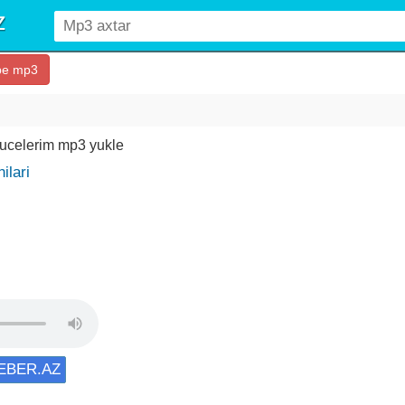
be mp3
cucelerim mp3 yukle
ilari
XEBER.AZ