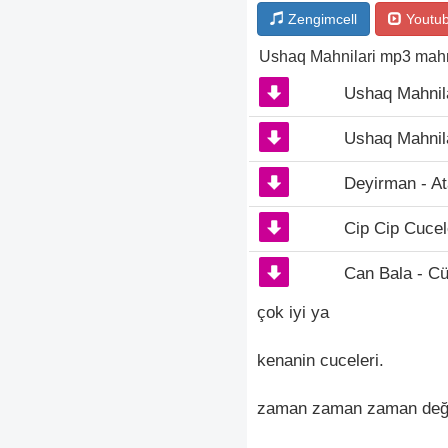
Zengimcell
Youtu
Ushaq Mahnilari mp3 mahn
Ushaq Mahnila
Ushaq Mahnilar
Deyirman - A
Cip Cip Cucel
Can Bala - Cü
çok iyi ya
kenanin cuceleri.
zaman zaman zaman deği