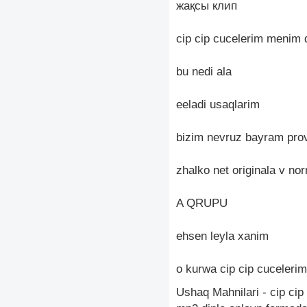
жақсы клип
cip cip cucelerim menim
bu nedi ala
eeladi usaqlarim
bizim nevruz bayram prov
zhalko net originala v no
A QRUPU
ehsen leyla xanim
o kurwa cip cip cucelerim
Ushaq Mahnilari - cip cip