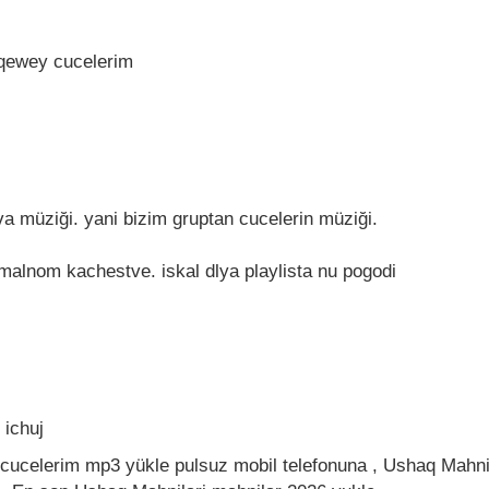
 qewey cucelerim
a müziği. yani bizim gruptan cucelerin müziği.
rmalnom kachestve. iskal dlya playlista nu pogodi
 ichuj
 cucelerim mp3 yükle pulsuz mobil telefonuna , Ushaq Mahnil