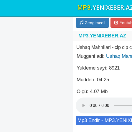
Zengimcell
Youtu
MP3.YENIXEBER.AZ
Ushaq Mahnilari - cip cip 
Muggeni adi:
Ushaq Mahn
Yukleme sayi: 8921
Muddeti: 04:25
Ölçü: 4.07 Mb
Mp3 Endir - MP3.YENI