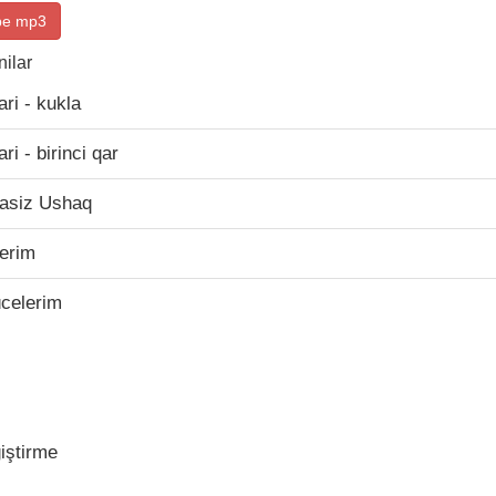
be mp3
ilar
ri - kukla
i - birinci qar
tasiz Ushaq
erim
celerim
ştirme