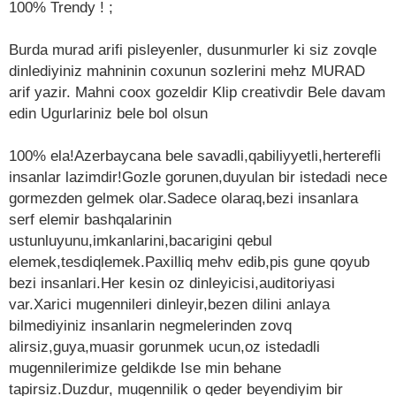
100% Trendy ! ;
Burda murad arifi pisleyenler, dusunmurler ki siz zovqle
dinlediyiniz mahninin coxunun sozlerini mehz MURAD
arif yazir. Mahni coox gozeldir Klip creativdir Bele davam
edin Ugurlariniz bele bol olsun
100% ela!Azerbaycana bele savadli,qabiliyyetli,herterefli
insanlar lazimdir!Gozle gorunen,duyulan bir istedadi nece
gormezden gelmek olar.Sadece olaraq,bezi insanlara
serf elemir bashqalarinin
ustunluyunu,imkanlarini,bacarigini qebul
elemek,tesdiqlemek.Paxilliq mehv edib,pis gune qoyub
bezi insanlari.Her kesin oz dinleyicisi,auditoriyasi
var.Xarici mugennileri dinleyir,bezen dilini anlaya
bilmediyiniz insanlarin negmelerinden zovq
alirsiz,guya,muasir gorunmek ucun,oz istedadli
mugennilerimize geldikde Ise min behane
tapirsiz.Duzdur, mugennilik o qeder beyendiyim bir