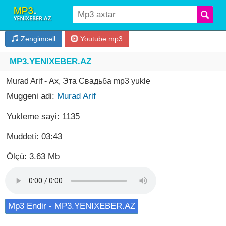
Zengimcell
Youtube mp3
MP3.YENIXEBER.AZ
Murad Arif - Ах, Эта Свадьба mp3 yukle
Muggeni adi:
Murad Arif
Yukleme sayi: 1135
Muddeti: 03:43
Ölçü: 3.63 Mb
Mp3 Endir - MP3.YENIXEBER.AZ