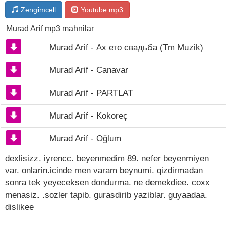
Zengimcell
Youtube mp3
Murad Arif mp3 mahnilar
Murad Arif - Ах ето свадьба (Tm Muzik)
Murad Arif - Canavar
Murad Arif - PARTLAT
Murad Arif - Kokoreç
Murad Arif - Oğlum
dexlisizz. iyrencc. beyenmedim 89. nefer beyenmiyen
var. onlarin.icinde men varam beynumi. qizdirmadan
sonra tek yeyeceksen dondurma. ne demekdiee. coxx
menasiz. .sozler tapib. gurasdirib yaziblar. guyaadaa.
dislikee