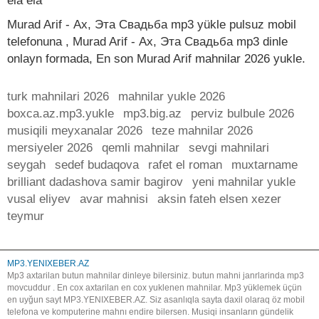
ela ela
Murad Arif - Ах, Эта Свадьба mp3 yükle pulsuz mobil
telefonuna , Murad Arif - Ах, Эта Свадьба mp3 dinle
onlayn formada, En son Murad Arif mahnilar 2026 yukle.
turk mahnilari 2026
mahnilar yukle 2026
boxca.az.mp3.yukle
mp3.big.az
perviz bulbule 2026
musiqili meyxanalar 2026
teze mahnilar 2026
mersiyeler 2026
qemli mahnilar
sevgi mahnilari
seygah
sedef budaqova
rafet el roman
muxtarname
brilliant dadashova samir bagirov
yeni mahnilar yukle
vusal eliyev
avar mahnisi
aksin fateh elsen xezer
teymur
MP3.YENIXEBER.AZ
Mp3 axtarilan butun mahnilar dinleye bilersiniz. butun mahni janrlarinda mp3
movcuddur . En cox axtarilan en cox yuklenen mahnilar. Mp3 yüklemek üçün
en uyğun sayt MP3.YENIXEBER.AZ. Siz asanlıqla sayta daxil olaraq öz mobil
telefona ve komputerine mahnı endire bilersen. Musiqi insanların gündelik