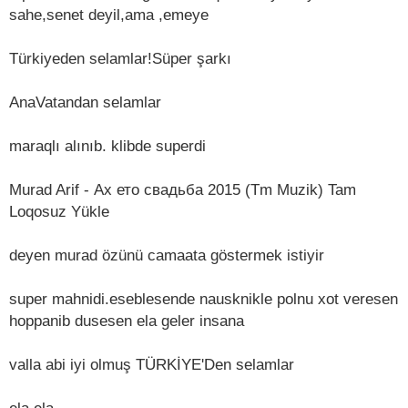
sahe,senet deyil,ama ,emeye
Türkiyeden selamlar!Süper şarkı
AnaVatandan selamlar
maraqlı alınıb. klibde superdi
Murad Arif - Ах ето свадьба 2015 (Tm Muzik) Tam
Loqosuz Yükle
deyen murad özünü camaata göstermek istiyir
super mahnidi.eseblesende nausknikle polnu xot veresen
hoppanib dusesen ela geler insana
valla abi iyi olmuş TÜRKİYE'Den selamlar