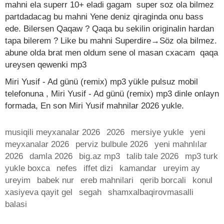
mahni ela superr 10+ eladi gagam super soz ola bilmez
partdadacag bu mahni Yene deniz qiraginda onu bass
ede. Bilersen Qaqaw ? Qaqa bu sekilin originalin hardan
tapa bilerem ? Like bu mahni Superdire→Söz ola bilmez.
abune olda brat men oldum sene ol masan cxacam qaqa
ureysen qewenki mp3
Miri Yusif - Ad günü (remix) mp3 yükle pulsuz mobil
telefonuna , Miri Yusif - Ad günü (remix) mp3 dinle onlayn
formada, En son Miri Yusif mahnilar 2026 yukle.
musiqili meyxanalar 2026
2026
mersiye yukle
yeni
meyxanalar 2026
perviz bulbule 2026
yeni mahnlılar
2026
damla 2026
big.az mp3
talib tale 2026
mp3 turk
yukle boxca
nefes
iffet dizi
kamandar
ureyim ay
ureyim
babek nur
ereb mahnilari
qerib borcali
konul
xasiyeva qayit gel
segah
shamxalbaqirovmasalli
balasi