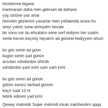
hisslerime bigane
inanmaram daha men getirsen de behane
yaş üstüne yas artar
hesretin gözlerimi yasartar men yollaeinda avare bu
üreyi yalniz sene etmişdim hevale
bir sonu var bu ehvalatın sene serf etdiyim her saatin
senle kecen keçmiş heyatım ad gününe hediyyem olsun
bu gün senin ad günn
bugün senin şad günün
arzuları söndürdün üfürüb
söndürdün şam kimi sam sam kimi
bu gün senin ad günün
gülüm sensiz berbad günüm
keçir saat 12-ni
tebrik edirem yad kimi
Qewey mahnidii Super mahnidi insan sakitlesdirir qaqa