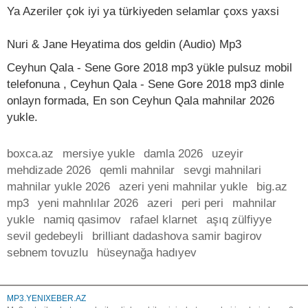
Ya Azeriler çok iyi ya türkiyeden selamlar çoxs yaxsi
Nuri & Jane Heyatima dos geldin (Audio) Mp3
Ceyhun Qala - Sene Gore 2018 mp3 yükle pulsuz mobil
telefonuna , Ceyhun Qala - Sene Gore 2018 mp3 dinle
onlayn formada, En son Ceyhun Qala mahnilar 2026
yukle.
boxca.az
mersiye yukle
damla 2026
uzeyir
mehdizade 2026
qemli mahnilar
sevgi mahnilari
mahnilar yukle 2026
azeri yeni mahnilar yukle
big.az
mp3
yeni mahnlılar 2026
azeri
peri peri
mahnilar
yukle
namiq qasimov
rafael klarnet
aşıq zülfiyye
sevil gedebeyli
brilliant dadashova samir bagirov
sebnem tovuzlu
hüseynağa hadıyev
MP3.YENIXEBER.AZ