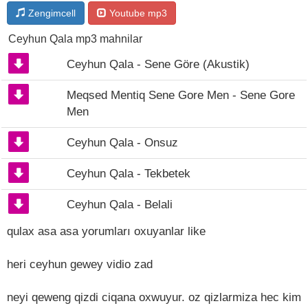
Zengimcell
Youtube mp3
Ceyhun Qala mp3 mahnilar
Ceyhun Qala - Sene Göre (Akustik)
Meqsed Mentiq Sene Gore Men - Sene Gore
Men
Ceyhun Qala - Onsuz
Ceyhun Qala - Tekbetek
Ceyhun Qala - Belali
qulax asa asa yorumları oxuyanlar like
heri ceyhun gewey vidio zad
neyi qeweng qizdi ciqana oxwuyur. oz qizlarmiza hec kim