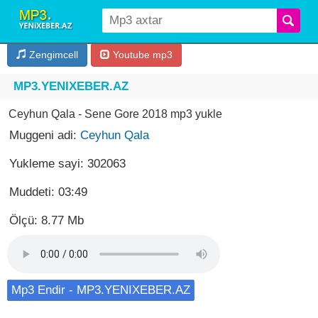
Zengimcell
Youtube mp3
MP3.YENIXEBER.AZ
Ceyhun Qala - Sene Gore 2018 mp3 yukle
Muggeni adi:
Ceyhun Qala
Yukleme sayi: 302063
Muddeti: 03:49
Ölçü: 8.77 Mb
Mp3 Endir - MP3.YENIXEBER.AZ