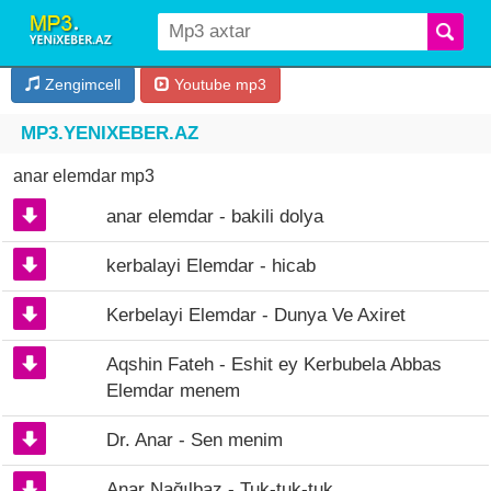
Zengimcell
Youtube mp3
MP3.YENIXEBER.AZ
anar elemdar mp3
anar elemdar - bakili dolya
kerbalayi Elemdar - hicab
Kerbelayi Elemdar - Dunya Ve Axiret
Aqshin Fateh - Eshit ey Kerbubela Abbas
Elemdar menem
Dr. Anar - Sen menim
Anar Nağılbaz - Tuk-tuk-tuk