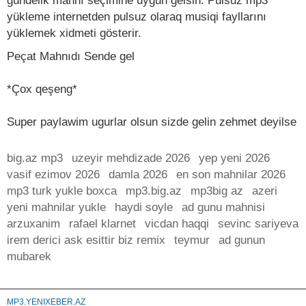
gündelik mahnı seçimine uyğun gelsin. Pulsuz mp3
yükleme internetden pulsuz olaraq musiqi fayllarını
yüklemek xidmeti gösterir.
Peçat Mahnıdı Sende gel
*Çox qeşeng*
Super paylawim ugurlar olsun sizde gelin zehmet deyilse
big.az mp3
uzeyir mehdizade 2026
yep yeni 2026
vasif ezimov 2026
damla 2026
en son mahnilar 2026
mp3 turk yukle boxca
mp3.big.az
mp3big az
azeri
yeni mahnilar yukle
haydi soyle
ad gunu mahnisi
arzuxanim
rafael klarnet
vicdan haqqi
sevinc sariyeva
irem derici ask esittir biz remix
teymur
ad gunun
mubarek
MP3.YENIXEBER.AZ