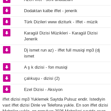
Dodaktan kalbe iffet - jenerik
Türk Dizileri www diziturk - Iffet - müzik
Karagül Dizisi Müzikleri - Karagül Dizisi
Jenerik
Dj ismet run az) - iffet full musiqi mp3 (dj
ismet
A ş k dizisi - fon musiqi
çalıkuşu - dizisi (2)
Ezel Dizisi - Aksiyon
iffet dizisi mp3 Yuklemek Saytda Pulsuz endir. Istediyin
vaxt iffet dizisi Dinle ve Telefona yukle. En son iffet dizisi