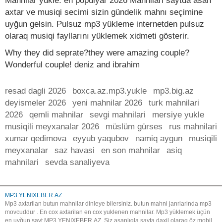
Mahnilar yukle. en populyar 2026 Mahnilari saytda asan
axtar ve musiqi secimi sizin gündelik mahnı seçimine
uyğun gelsin. Pulsuz mp3 yükleme internetden pulsuz
olaraq musiqi fayllarını yüklemek xidmeti gösterir.
Why they did seprate?they were amazing couple?
Wonderful couple! deniz and ibrahim
resad dagli 2026
boxca.az.mp3.yukle
mp3.big.az
deyismeler 2026
yeni mahnilar 2026
turk mahnilari
2026
qemli mahnilar
sevgi mahnilari
mersiye yukle
musiqili meyxanalar 2026
müslüm gürses
rus mahnilari
xumar qedimova
eyyub yaqubov
namiq aygun
musiqili
meyxanalar
saz havasi
en son mahnilar
asiq
mahnilari
sevda sanaliyeva
MP3.YENIXEBER.AZ
Mp3 axtarilan butun mahnilar dinleye bilersiniz. butun mahni janrlarinda mp3
movcuddur . En cox axtarilan en cox yuklenen mahnilar. Mp3 yüklemek üçün
en uyğun sayt MP3.YENIXEBER.AZ. Siz asanlıqla sayta daxil olaraq öz mobil