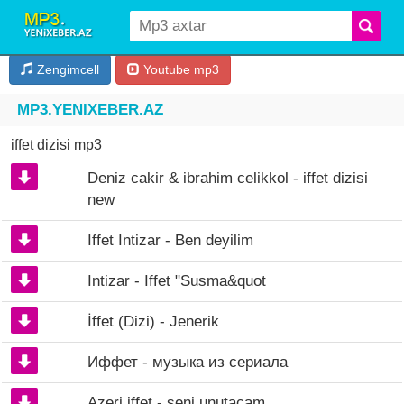
Zengimcell
Youtube mp3
MP3.YENIXEBER.AZ
iffet dizisi mp3
Deniz cakir & ibrahim celikkol - iffet dizisi
new
Iffet Intizar - Ben deyilim
Intizar - Iffet "Susma&quot
İffet (Dizi) - Jenerik
Иффет - музыка из сериала
Azeri iffet - seni unutacam