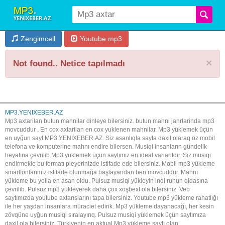
Zengimcell
Youtube mp3
×
Not found.. Netice tapılmadı
MP3.YENIXEBER.AZ
Mp3 axtarilan butun mahnilar dinleye bilersiniz. butun mahni janrlarinda mp3
movcuddur . En cox axtarilan en cox yuklenen mahnilar. Mp3 yüklemek üçün
en uyğun sayt MP3.YENIXEBER.AZ. Siz asanlıqla sayta daxil olaraq öz mobil
telefona ve komputerine mahnı endire bilersen. Musiqi insanların gündelik
heyatına çevrilib.Mp3 yüklemek üçün saytımız en ideal variantdır. Siz musiqi
endirmekle bu formatı pleyerinizde istifade ede bilersiniz. Mobil mp3 yükleme
smartfonlarımız istifade olunmağa başlayandan beri mövcuddur. Mahnı
yükleme bu yolla en asan oldu. Pulsuz musiqi yükleyin indi ruhun qidasına
çevrilib. Pulsuz mp3 yükleyerek daha çox xoşbext ola bilersiniz. Veb
saytımızda youtube axtarışlarını tapa bilersiniz. Youtube mp3 yükleme rahatlığı
ile her yaşdan insanlara müraciet edirik. Mp3 yükleme dayanacağı, her kesin
zövqüne uyğun musiqi sıralayırıq. Pulsuz musiqi yüklemek üçün saytımıza
daxil ola bilersiniz. Türkiyenin en aktual Mp3 yükleme saytı olan