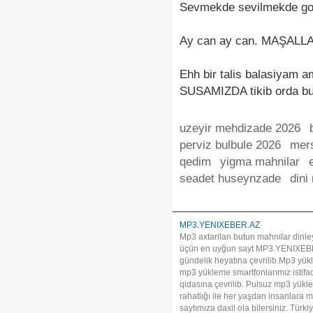
Sevmekde sevilmekde gozel
Ay can ay can. MAŞALLAH
Ehh bir talis balasiyam
SUSAMIZDA tikib orda bun
uzeyir mehdizade 2026
perviz bulbule 2026
mers
qedim
yigma mahnilar
seadet huseynzade
dini
MP3.YENIXEBER.AZ
Mp3 axtarilan butun mahnilar dinle
üçün en uyğun sayt MP3.YENIXEBER.A
gündelik heyatına çevrilib.Mp3 yükl
mp3 yükleme smartfonlarımız istif
qidasına çevrilib. Pulsuz mp3 yükle
rahatlığı ile her yaşdan insanlara
saytımıza daxil ola bilersiniz. Tü