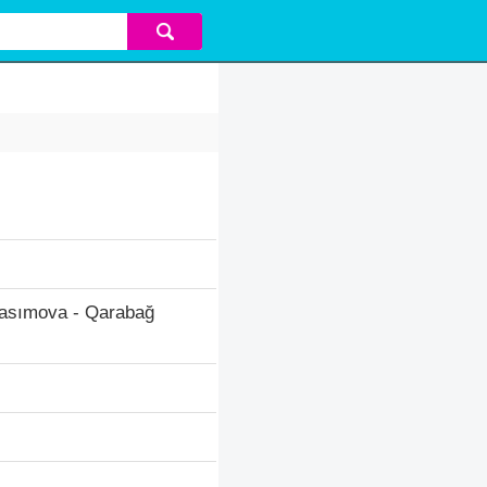
Qasımova - Qarabağ