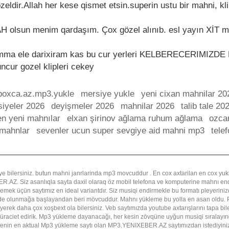
dir.Allah her kese qismet etsin.superin ustu bir mahni, kli
 olsun menim qardaşım. Çox gözel alınıb. esl yayın XİT ma
 amma ele darixiram kas bu cur yerleri KELBERECERIMIZD
cur gozel klipleri cekey
boxca.az.mp3.yukle
mersiye yukle
yeni cixan mahnilar 20
iyeler 2026
deyişmeler 2026
mahnilar 2026
talib tale 20
en yeni mahnılar
elxan şirinov ağlama ruhum ağlama
ozca
 mahnlar
sevenler ucun super sevgiye aid mahni mp3
tele
ye bilersiniz. butun mahni janrlarinda mp3 movcuddur . En cox axtarilan en cox y
Z. Siz asanlıqla sayta daxil olaraq öz mobil telefona ve komputerine mahnı endi
emek üçün saytımız en ideal variantdır. Siz musiqi endirmekle bu formatı pleyerinizd
ade olunmağa başlayandan beri mövcuddur. Mahnı yükleme bu yolla en asan oldu. P
yerek daha çox xoşbext ola bilersiniz. Veb saytımızda youtube axtarışlarını tapa b
 müraciet edirik. Mp3 yükleme dayanacağı, her kesin zövqüne uyğun musiqi sıralayı
rkiyenin en aktual Mp3 yükleme saytı olan MP3.YENIXEBER.AZ saytımızdan istediyini