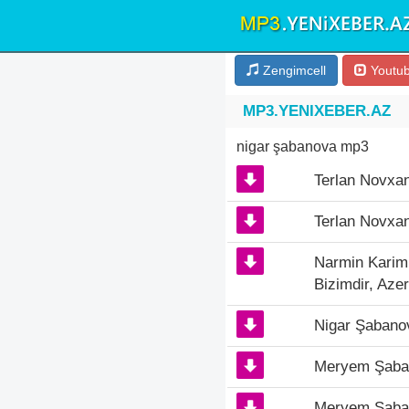
Zengimcell
Youtu
MP3.YENIXEBER.AZ
nigar şabanova mp3
Terlan Novxan
Terlan Novxan
Narmin Karim
Bizimdir, Aze
Nigar Şabanov
Meryem Şaban
Meryem Şabano