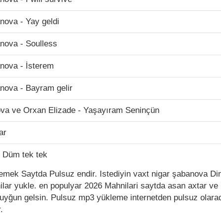
ova - Yay geldi
ova - Soulless
ova - İsterem
ova - Bayram gelir
va ve Orxan Elizade - Yaşayıram Seninçün
ar
 Düm tek tek
mek Saytda Pulsuz endir. Istediyin vaxt nigar şabanova Din
lar yukle. en populyar 2026 Mahnilari saytda asan axtar ve 
uyğun gelsin. Pulsuz mp3 yükleme internetden pulsuz olaraq 
.