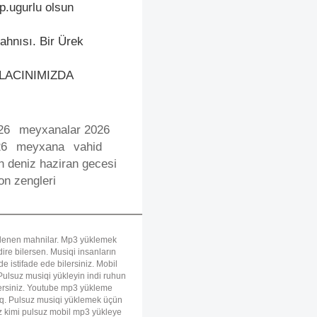
p.ugurlu olsun
hnısı. Bir Ürek
E LACINIMIZDA
26
meyxanalar 2026
26
meyxana
vahid
n deniz haziran gecesi
fon zengleri
uklenen mahnilar. Mp3 yüklemek
re bilersen. Musiqi insanların
e istifade ede bilersiniz. Mobil
ulsuz musiqi yükleyin indi ruhun
ilersiniz. Youtube mp3 yükleme
rıq. Pulsuz musiqi yüklemek üçün
z kimi pulsuz mobil mp3 yükleye