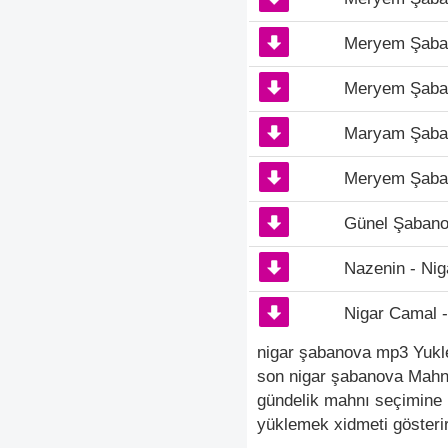
Meryem Şaban
Meryem Şaban
Maryam Şaban
Meryem Şaban
Günel Şabano
Nazenin - Nig
Nigar Camal -
nigar şabanova mp3 Yukle
son nigar şabanova Mahni
gündelik mahnı seçimine 
yüklemek xidmeti gösterir