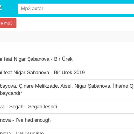
be mp3
ı feat Nigar Şabanova - Bir Ürek
i feat Nigar Sabanova - Bir Urek 2019
bayova, Çinare Melikzade, Aisel, Nigar Şabanova, İlhame 
rbaycandır
a - Segah - Segah tesnifi
ova - I've had enough
va - I will survive