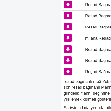
Resad Bagman
Resad Bagman
Resad Bagman
milana Resad
Resad Bagman
Resad Bagman
Reşad Bağman
resad bagmanli mp3 Yukle
son resad bagmanli Mahni
gündelik mahnı seçimine 
yüklemek xidmeti gösterir
Sariwinindada yeri ola bi