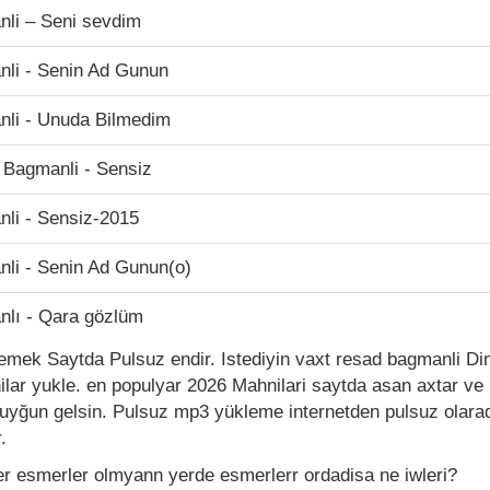
li – Seni sevdim
li - Senin Ad Gunun
li - Unuda Bilmedim
 Bagmanli - Sensiz
li - Sensiz-2015
li - Senin Ad Gunun(o)
lı - Qara gözlüm
mek Saytda Pulsuz endir. Istediyin vaxt resad bagmanli Din
lar yukle. en populyar 2026 Mahnilari saytda asan axtar ve 
uyğun gelsin. Pulsuz mp3 yükleme internetden pulsuz olaraq 
.
ler esmerler olmyann yerde esmerlerr ordadisa ne iwleri?