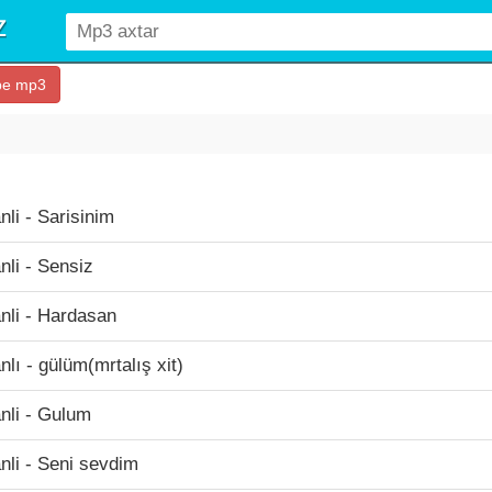
be mp3
i - Sarisinim
li - Sensiz
li - Hardasan
ı - gülüm(mrtalış xit)
li - Gulum
li - Seni sevdim