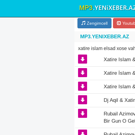
Zengimcell
Youtu
MP3.YENIXEBER.AZ
xatire islam elsad xose v
Xatire Islam 
Xatire İslam 
Xatire Islam 
Dj Aqil & Xat
Rubail Azimov
Bir Gun O Ge
Rubail Azimov