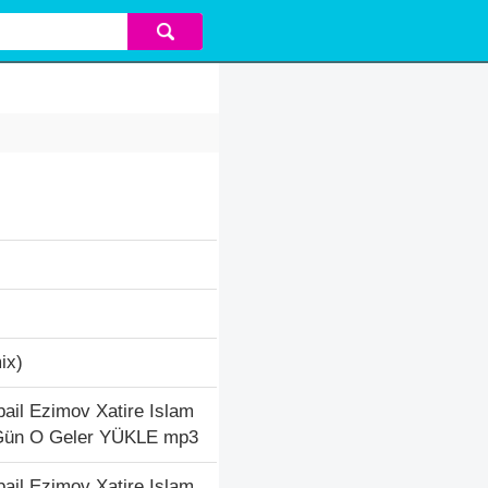
ix)
ail Ezimov Xatire Islam
r Gün O Geler YÜKLE mp3
ail Ezimov Xatire Islam