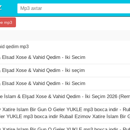
be mp3
ahid qedim mp3
& Elsad Xose & Vahid Qedim - Iki Secim
& Elşad Xose & Vahid Qedim - İki seçim
& Elsad Xose & Vahid Qedim - Iki Secim
ire İslam & Elşad Xose & Vahid Qedim - İki Seçim 2026 (Rem
 Xatire Islam Bir Gun O Geler YUKLE mp3 boxca indir - Rub
ler YUKLE mp3 boxca indir Rubail Ezimov Xatire İslam Bi
 Xatire Islam Bir Gun O Geler YUKLE mp3 boxca indir - Rub