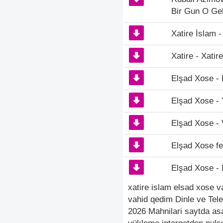
Bir Gun O Ge
Xatire İslam -
Xatire - Xatir
Elşad Xose - L
Elşad Xose - 
Elşad Xose -
Elşad Xose fe
Elşad Xose -
xatire islam elsad xose v
vahid qedim Dinle ve Tele
2026 Mahnilari saytda as