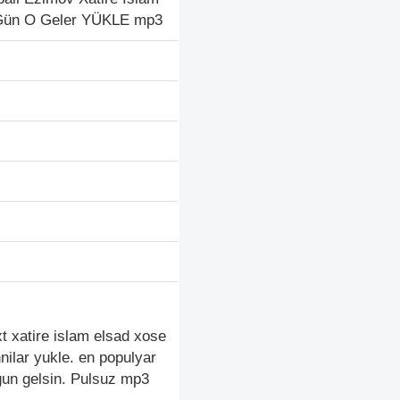
r Gün O Geler YÜKLE mp3
t xatire islam elsad xose
nilar yukle. en populyar
ğun gelsin. Pulsuz mp3