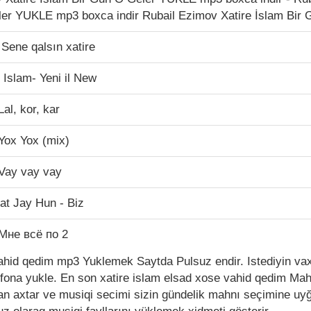
ler YUKLE mp3 boxca indir Rubail Ezimov Xatire İslam Bi
 Sene qalsın xatire
e Islam- Yeni il New
al, kor, kar
Yox Yox (mix)
 Vay vay vay
at Jay Hun - Biz
 Мне всё по 2
ahid qedim mp3 Yuklemek Saytda Pulsuz endir. Istediyin vax
fona yukle. En son xatire islam elsad xose vahid qedim Mah
an axtar ve musiqi secimi sizin gündelik mahnı seçimine uy