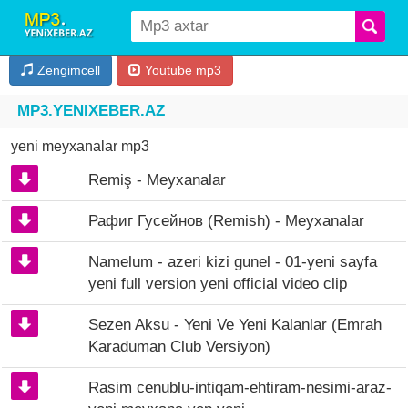
Zengimcell
Youtube mp3
MP3.YENIXEBER.AZ
yeni meyxanalar mp3
Remiş - Meyxanalar
Рафиг Гусейнов (Remish) - Meyxanalar
Namelum - azeri kizi gunel - 01-yeni sayfa
yeni full version yeni official video clip
Sezen Aksu - Yeni Ve Yeni Kalanlar (Emrah
Karaduman Club Versiyon)
Rasim cenublu-intiqam-ehtiram-nesimi-araz-