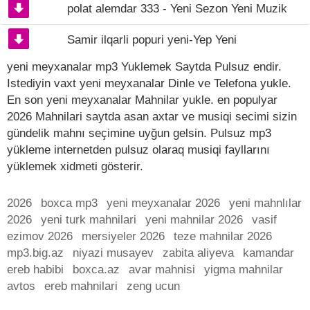
polat alemdar 333 - Yeni Sezon Yeni Muzik
Samir ilqarli popuri yeni-Yep Yeni
yeni meyxanalar mp3 Yuklemek Saytda Pulsuz endir.
Istediyin vaxt yeni meyxanalar Dinle ve Telefona yukle.
En son yeni meyxanalar Mahnilar yukle. en populyar
2026 Mahnilari saytda asan axtar ve musiqi secimi sizin
gündelik mahnı seçimine uyğun gelsin. Pulsuz mp3
yükleme internetden pulsuz olaraq musiqi fayllarını
yüklemek xidmeti gösterir.
2026
boxca mp3
yeni meyxanalar 2026
yeni mahnlılar
2026
yeni turk mahnilari
yeni mahnilar 2026
vasif
ezimov 2026
mersiyeler 2026
teze mahnilar 2026
mp3.big.az
niyazi musayev
zabita aliyeva
kamandar
ereb habibi
boxca.az
avar mahnisi
yigma mahnilar
avtos
ereb mahnilari
zeng ucun