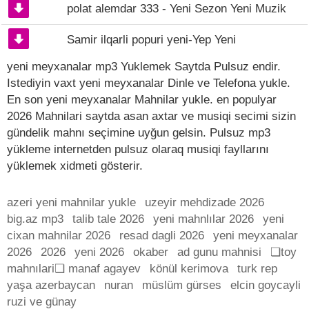
polat alemdar 333 - Yeni Sezon Yeni Muzik
Samir ilqarli popuri yeni-Yep Yeni
yeni meyxanalar mp3 Yuklemek Saytda Pulsuz endir.
Istediyin vaxt yeni meyxanalar Dinle ve Telefona yukle.
En son yeni meyxanalar Mahnilar yukle. en populyar
2026 Mahnilari saytda asan axtar ve musiqi secimi sizin
gündelik mahnı seçimine uyğun gelsin. Pulsuz mp3
yükleme internetden pulsuz olaraq musiqi fayllarını
yüklemek xidmeti gösterir.
azeri yeni mahnilar yukle
uzeyir mehdizade 2026
big.az mp3
talib tale 2026
yeni mahnlılar 2026
yeni
cixan mahnilar 2026
resad dagli 2026
yeni meyxanalar
2026
2026
yeni 2026
okaber
ad gunu mahnisi
❏toy
mahnılari❏ manaf agayev
könül kerimova
turk rep
yaşa azerbaycan
nuran
müslüm gürses
elcin goycayli
ruzi ve günay