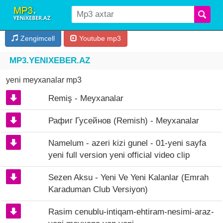
Zengimcell
Youtube mp3
MP3.YENIXEBER.AZ
yeni meyxanalar mp3
Remiş - Meyxanalar
Рафиг Гусейнов (Remish) - Meyxanalar
Namelum - azeri kizi gunel - 01-yeni sayfa
yeni full version yeni official video clip
Sezen Aksu - Yeni Ve Yeni Kalanlar (Emrah
Karaduman Club Versiyon)
Rasim cenublu-intiqam-ehtiram-nesimi-araz-