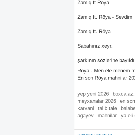
Zamiq ft Röya
Zamiq ft. Röya - Sevdim
Zamiq ft. Röya
Sabahınız xeyr.
şarkının sözlerine bayıld
Röya - Men ele menem mp
En son Röya mahnilar 20
yep yeni 2026
boxca.az
meyxanalar 2026
en son
karvani
talib tale
balab
agayev
mahnilar
ya eli