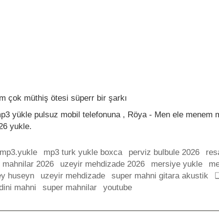
ım çok müthiş ötesi süperr bir şarkı
3 yükle pulsuz mobil telefonuna , Röya - Men ele menem m
26 yukle.
.mp3.yukle
mp3 turk yukle boxca
perviz bulbule 2026
res
 mahnilar 2026
uzeyir mehdizade 2026
mersiye yukle
me
ey huseyn
uzeyir mehdizade
super mahni gitara akustik
❏
 dini mahni
super mahnilar
youtube