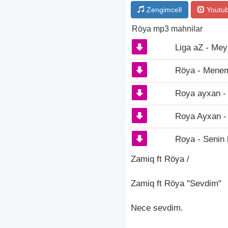
Zengimcell
Youtu
Röya mp3 mahnilar
Liga aZ - Me
Röya - Mene
Roya ayxan -
Roya Ayxan 
Roya - Senin
Zamiq ft Röya /
Zamiq ft Röya "Sevdim"
Nece sevdim.