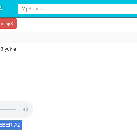
be mp3
3 yukle
XEBER.AZ