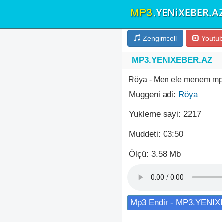
Zengimcell
Youtu
MP3.YENIXEBER.AZ
Röya - Men ele menem mp
Muggeni adi:
Röya
Yukleme sayi: 2217
Muddeti: 03:50
Ölçü: 3.58 Mb
Mp3 Endir - MP3.YENI