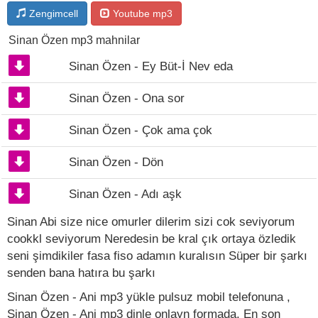
Zengimcell
Youtube mp3
Sinan Özen mp3 mahnilar
Sinan Özen - Ey Büt-İ Nev eda
Sinan Özen - Ona sor
Sinan Özen - Çok ama çok
Sinan Özen - Dön
Sinan Özen - Adı aşk
Sinan Abi size nice omurler dilerim️️️ sizi cok seviyorum
cookkl seviyorum Neredesin be kral çık ortaya özledik
seni şimdikiler fasa fiso adamın kuralısın Süper bir şarkı
senden bana hatıra bu şarkı
Sinan Özen - Ani mp3 yükle pulsuz mobil telefonuna ,
Sinan Özen - Ani mp3 dinle onlayn formada, En son