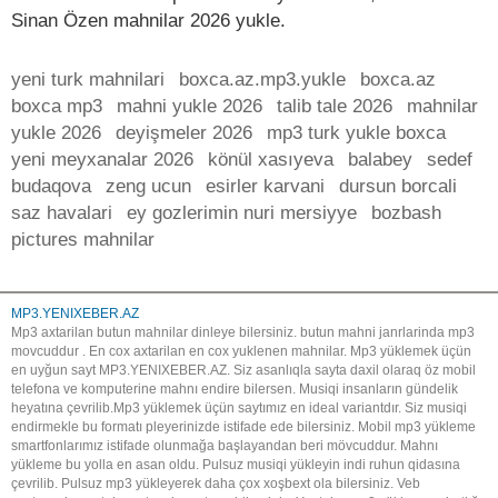
Sinan Özen mahnilar 2026 yukle.
yeni turk mahnilari
boxca.az.mp3.yukle
boxca.az
boxca mp3
mahni yukle 2026
talib tale 2026
mahnilar
yukle 2026
deyişmeler 2026
mp3 turk yukle boxca
yeni meyxanalar 2026
könül xasıyeva
balabey
sedef
budaqova
zeng ucun
esirler karvani
dursun borcali
saz havalari
ey gozlerimin nuri mersiyye
bozbash
pictures mahnilar
MP3.YENIXEBER.AZ
Mp3 axtarilan butun mahnilar dinleye bilersiniz. butun mahni janrlarinda mp3
movcuddur . En cox axtarilan en cox yuklenen mahnilar. Mp3 yüklemek üçün
en uyğun sayt MP3.YENIXEBER.AZ. Siz asanlıqla sayta daxil olaraq öz mobil
telefona ve komputerine mahnı endire bilersen. Musiqi insanların gündelik
heyatına çevrilib.Mp3 yüklemek üçün saytımız en ideal variantdır. Siz musiqi
endirmekle bu formatı pleyerinizde istifade ede bilersiniz. Mobil mp3 yükleme
smartfonlarımız istifade olunmağa başlayandan beri mövcuddur. Mahnı
yükleme bu yolla en asan oldu. Pulsuz musiqi yükleyin indi ruhun qidasına
çevrilib. Pulsuz mp3 yükleyerek daha çox xoşbext ola bilersiniz. Veb