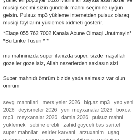
yukle. en populyar 2026 Mahnilari saytda asan axtar ve
musiqi secimi sizin gündelik mahnı seçimine uyğun
gelsin. Pulsuz mp3 yükleme internetden pulsuz olaraq
musiqi fayllarını yüklemek xidmeti gösterir.
*Elaqe 055 762 7002 Kanala Abune Olmaqi Unutmayin*
*Bu Linke Tusun * *
mu mahninizda super ifanizda super. sizde maşallah
gozeller gozelisiz, Allah nezerlerden saxlasın sizi
Super mahnıdı ömrüm bizide yada salmısız var olun
ömrüm
sevgi mahnilari
mersiyeler 2026
big.az mp3
yep yeni
2026
deyismeler 2026
yeni meyxanalar 2026
boxca
mp3
meyxanalar 2026
damla 2026
pulsuz mahni
yuklemek
sebine erebli
zahid goyceli bas saritel
super mahnilar
esirler karvani
arzuxanim
uşaq
mahnısı
samo isayev
emin sabitoglu azerbaijan