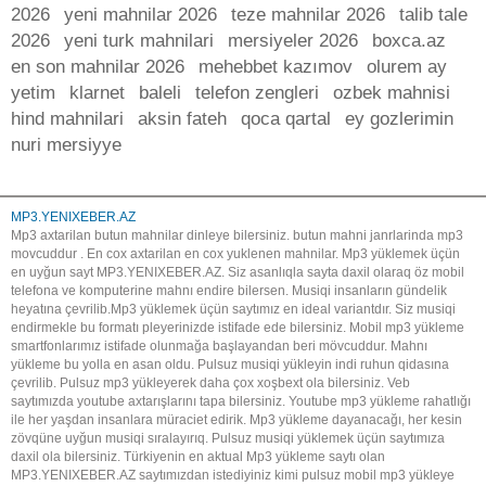
2026
yeni mahnilar 2026
teze mahnilar 2026
talib tale
2026
yeni turk mahnilari
mersiyeler 2026
boxca.az
en son mahnilar 2026
mehebbet kazımov
olurem ay
yetim
klarnet
baleli
telefon zengleri
ozbek mahnisi
hind mahnilari
aksin fateh
qoca qartal
ey gozlerimin
nuri mersiyye
MP3.YENIXEBER.AZ
Mp3 axtarilan butun mahnilar dinleye bilersiniz. butun mahni janrlarinda mp3
movcuddur . En cox axtarilan en cox yuklenen mahnilar. Mp3 yüklemek üçün
en uyğun sayt MP3.YENIXEBER.AZ. Siz asanlıqla sayta daxil olaraq öz mobil
telefona ve komputerine mahnı endire bilersen. Musiqi insanların gündelik
heyatına çevrilib.Mp3 yüklemek üçün saytımız en ideal variantdır. Siz musiqi
endirmekle bu formatı pleyerinizde istifade ede bilersiniz. Mobil mp3 yükleme
smartfonlarımız istifade olunmağa başlayandan beri mövcuddur. Mahnı
yükleme bu yolla en asan oldu. Pulsuz musiqi yükleyin indi ruhun qidasına
çevrilib. Pulsuz mp3 yükleyerek daha çox xoşbext ola bilersiniz. Veb
saytımızda youtube axtarışlarını tapa bilersiniz. Youtube mp3 yükleme rahatlığı
ile her yaşdan insanlara müraciet edirik. Mp3 yükleme dayanacağı, her kesin
zövqüne uyğun musiqi sıralayırıq. Pulsuz musiqi yüklemek üçün saytımıza
daxil ola bilersiniz. Türkiyenin en aktual Mp3 yükleme saytı olan
MP3.YENIXEBER.AZ saytımızdan istediyiniz kimi pulsuz mobil mp3 yükleye