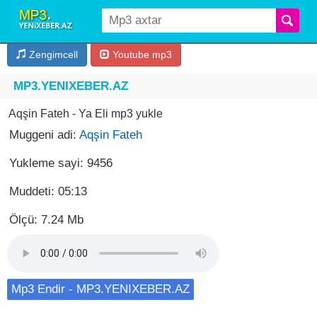
Zengimcell
Youtube mp3
MP3.YENIXEBER.AZ
Aqşin Fateh - Ya Eli mp3 yukle
Muggeni adi:
Aqşin Fateh
Yukleme sayi: 9456
Muddeti: 05:13
Ölçü: 7.24 Mb
Mp3 Endir - MP3.YENIXEBER.AZ