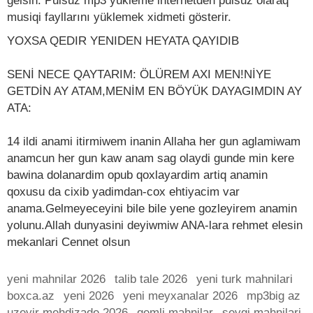
gelsin. Pulsuz mp3 yükleme internetden pulsuz olaraq
musiqi fayllarını yüklemek xidmeti gösterir.
YOXSA QEDIR YENIDEN HEYATA QAYIDIB
SENİ NECE QAYTARIM: ÖLÜREM AXI MEN!NİYE
GETDİN AY ATAM,MENİM EN BÖYÜK DAYAGIMDIN AY
ATA:
14 ildi anami itirmiwem inanin Allaha her gun aglamiwam
anamcun her gun kaw anam sag olaydi gunde min kere
bawina dolanardim opub qoxlayardim artiq anamin
qoxusu da cixib yadimdan-cox ehtiyacim var
anama.Gelmeyeceyini bile bile yene gozleyirem anamin
yolunu.Allah dunyasini deyiwmiw ANA-lara rehmet elesin
mekanlari Cennet olsun
yeni mahnilar 2026
talib tale 2026
yeni turk mahnilari
boxca.az
yeni 2026
yeni meyxanalar 2026
mp3big az
uzeyir mehdizade 2026
qemli mahnilar
sevgi mahnilari