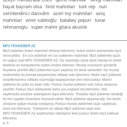
hayat bayram olsa
hind mahnilari
turk rep
nuri
serinlendirici darixdim
azeri toy mahnilari
asiq
mahnilari
emin sabitoğlu
balabey popuri
tunar
rehmanoglu
super mahni gitara akustik
MP3.YENIXEBER.AZ
Mp3 axtarilan butun mahnilar dinleye bilersiniz. butun mahni janrlarinda mp3
movcuddur . En cox axtarilan en cox yuklenen mahnilar. Mp3 yüklemek üçün
en uyğun sayt MP3.YENIXEBER.AZ. Siz asanlıqla sayta daxil olaraq öz mobil
telefona ve komputerine mahnı endire bilersen. Musiqi insanların gündelik
heyatına çevrilib.Mp3 yüklemek üçün saytımız en ideal variantdır. Siz musiqi
endirmekle bu formatı pleyerinizde istifade ede bilersiniz. Mobil mp3 yükleme
smartfonlarımız istifade olunmağa başlayandan beri mövcuddur. Mahnı
yükleme bu yolla en asan oldu. Pulsuz musiqi yükleyin indi ruhun qidasına
çevrilib. Pulsuz mp3 yükleyerek daha çox xoşbext ola bilersiniz. Veb
saytımızda youtube axtarışlarını tapa bilersiniz. Youtube mp3 yükleme rahatlığı
ile her yaşdan insanlara müraciet edirik. Mp3 yükleme dayanacağı, her kesin
zövqüne uyğun musiqi sıralayırıq. Pulsuz musiqi yüklemek üçün saytımıza
daxil ola bilersiniz. Türkiyenin en aktual Mp3 yükleme saytı olan
MP3.YENIXEBER.AZ saytımızdan istediyiniz kimi pulsuz mobil mp3 yükleye
bilersiniz.
a: 0