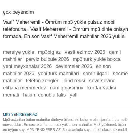
çox beyendim
Vasif Meherremli - Ömrüm mp3 yükle pulsuz mobil
telefonuna , Vasif Meherremli - Ömrüm mp3 dinle onlayn
formada, En son Vasif Meherremli mahnilar 2026 yukle.
mersiye yukle
mp3big az
vasif ezimov 2026
qemli
mahnilar
perviz bulbule 2026
mp3 turk yukle boxca
yeni meyxanalar 2026
deyismeler 2026
en son
mahnilar 2026
yeni turk mahnilari
samir ilqarlı
secme
mahnilar
telefon zengleri
hind reqsi
sevil sevinc
elibaba memmedov
namiq qasimov
kurtlar vadisi
memati
hakim cenublu talis
yalli
MP3.YENIXEBER.AZ
Mp3 axtarilan butun mahnilar dinleye bilersiniz. butun mahni janrlarinda mp3
movcuddur . En cox axtarilan en cox yuklenen mahnilar. Mp3 yüklemek üçün
en uyğun sayt MP3.YENIXEBER.AZ. Siz asanlıqla sayta daxil olaraq öz mobil