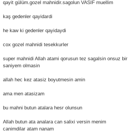
qayit gülüm.gozel mahnidir.sagolun VASIF muellim
kaş gedenler qayidardi
he kaw ki gedenler qayidaydi
cox gozel mahnidi tesekkurler
super mahnidi Allah atami qorusun tez sagalsin onsuz bir
saniyem olmasin
allah hec kez atasiz boyutmesin amin
ama men atasizam
bu mahni butun atalara hesr olunsun
Allah butun ata analara can salixi versin menim
canimdilar atam nanam