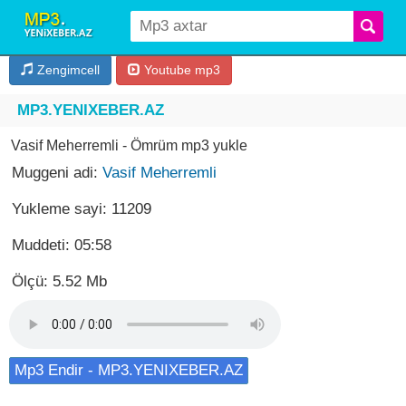
Zengimcell
Youtube mp3
MP3.YENIXEBER.AZ
Vasif Meherremli - Ömrüm mp3 yukle
Muggeni adi:
Vasif Meherremli
Yukleme sayi: 11209
Muddeti: 05:58
Ölçü: 5.52 Mb
Mp3 Endir - MP3.YENIXEBER.AZ