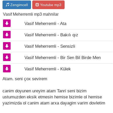
Zengimcell
Youtube mp3
Vasif Meherremli mp3 mahnilar
Vasif Meherremli - Ata
Vasif Meherremli - Bakılı qız
Vasif Meherremli - Sensizli
Vasif Meherremli - Bir Sen Bil Birde Men
Vasif Meherremli - Külek
Atam. seni çox sevirem
canim doyunen ureyim atam Tanri seni bizim
ustumuzden eksik etmesin hemise bizimle ol hemise
yazimizda ol canim atam arxa dayagim varim dovletim