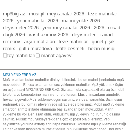
mp3big az
musiqili meyxanalar 2026
teze mahnilar
2026
yeni mahnilar 2026
mahni yukle 2026
deyismeler 2026
yeni meyxanalar 2026
2026
resad
dagli 2026
vasif azimov 2026
deyismeler
cavad
recebov
arşın mal alan
teze mahnilar
günel pişik
remix
gullu muradova
letife cesmeli
hezin musiqi
❏toy mahnılari❏ manaf agayev
MP3.YENIXEBER.AZ
Mp3 axtarilan butun mahnilar dinleye bilersiniz. butun mahni janrlarinda mp3
movcuddur . En cox axtarilan en cox yuklenen mahnilar. Mp3 yüklemek üçün
en uyğun sayt MP3.YENIXEBER.AZ. Siz asanlıqla sayta daxil olaraq öz mobil
telefona ve komputerine mahnı endire bilersen. Musiqi insanların gündelik
heyatına çevrilib.Mp3 yüklemek üçün saytımız en ideal variantdır. Siz musiqi
endirmekle bu formatı pleyerinizde istifade ede bilersiniz. Mobil mp3 yükleme
smartfonlarımız istifade olunmağa başlayandan beri mövcuddur. Mahnı
yükleme bu yolla en asan oldu. Pulsuz musiqi yükleyin indi ruhun qidasına
çevrilib. Pulsuz mp3 yükleyerek daha çox xoşbext ola bilersiniz. Veb
saytımızda youtube axtarışlarını tapa bilersiniz. Youtube mp3 yükleme rahatlığı
ile her yaşdan insanlara müraciet edirik. Mp3 yükleme dayanacağı, her kesin