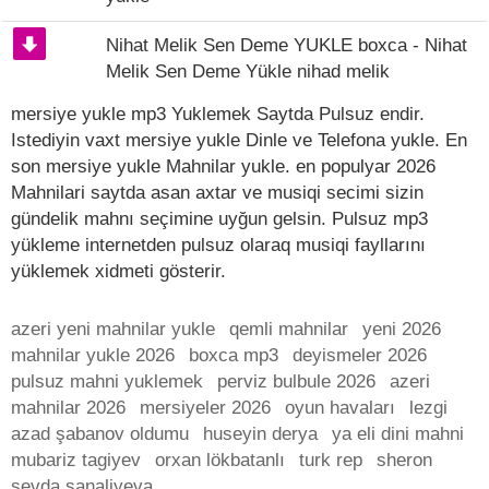
Nihat Melik Sen Deme YUKLE boxca - Nihat
Melik Sen Deme Yükle nihad melik
mersiye yukle mp3 Yuklemek Saytda Pulsuz endir.
Istediyin vaxt mersiye yukle Dinle ve Telefona yukle. En
son mersiye yukle Mahnilar yukle. en populyar 2026
Mahnilari saytda asan axtar ve musiqi secimi sizin
gündelik mahnı seçimine uyğun gelsin. Pulsuz mp3
yükleme internetden pulsuz olaraq musiqi fayllarını
yüklemek xidmeti gösterir.
azeri yeni mahnilar yukle
qemli mahnilar
yeni 2026
mahnilar yukle 2026
boxca mp3
deyismeler 2026
pulsuz mahni yuklemek
perviz bulbule 2026
azeri
mahnilar 2026
mersiyeler 2026
oyun havaları
lezgi
azad şabanov oldumu
huseyin derya
ya eli dini mahni
mubariz tagiyev
orxan lökbatanlı
turk rep
sheron
sevda sanaliyeva