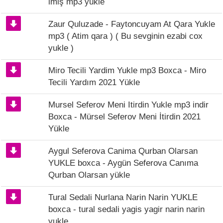
imiş mp3 yükle
Zaur Quluzade - Faytoncuyam At Qara Yukle
mp3 ( Atim qara ) ( Bu sevginin ezabi cox
yukle )
Miro Tecili Yardim Yukle mp3 Boxca - Miro
Tecili Yardım 2021 Yükle
Mursel Seferov Meni Itirdin Yukle mp3 indir
Boxca - Mürsel Seferov Meni İtirdin 2021
Yükle
Aygul Seferova Canima Qurban Olarsan
YUKLE boxca - Aygün Seferova Canıma
Qurban Olarsan yükle
Tural Sedali Nurlana Narin Narin YUKLE
boxca - tural sedali yagis yagir narin narin
yukle