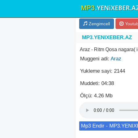
Zengimcell
Youtu
MP3.YENIXEBER.AZ
Araz - Ritm Qosa nagara(
Muggeni adi:
Araz
Yukleme sayi: 2144
Muddeti: 04:38
Ölçü: 4.26 Mb
Mp3 Endir - MP3.YENI