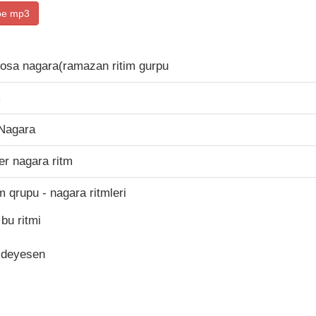
be mp3
osa nagara(ramazan ritim gurpu
m
 Nagara
r nagara ritm
tm qrupu - nagara ritmleri
bu ritmi
i deyesen