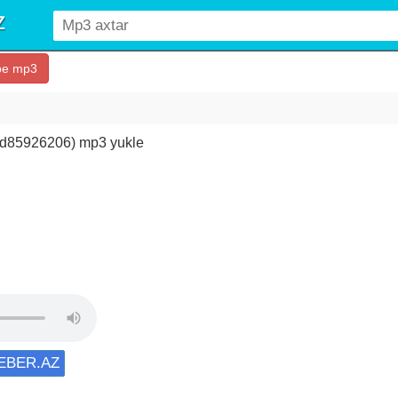
be mp3
 id85926206) mp3 yukle
XEBER.AZ