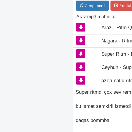
Zengimcell
Youtu
Araz mp3 mahnilar
Araz - Ritm Q
Nagara - Rit
Super Ritm -
Ceyhun - Supe
azeri natiq ri
Super ritmdi çox sevirem 
bu ismet semkirli ismetd
qaqas bommba