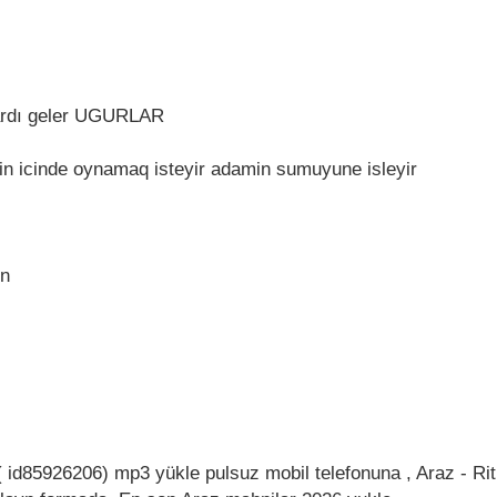
 ardı geler UGURLAR
n icinde oynamaq isteyir adamin sumuyune isleyir
en
 id85926206) mp3 yükle pulsuz mobil telefonuna , Araz - R