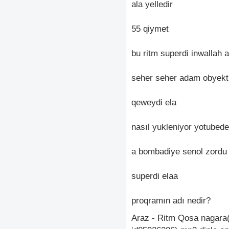
ala yelledir
55 qiymet
bu ritm superdi inwallah
seher seher adam obyekti
qeweydi ela
nasıl yukleniyor yotubed
a bombadiye senol zordu
superdi elaa
proqramın adı nedir?
Araz - Ritm Qosa nagara(