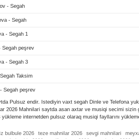
ov - Segah
va - Segah
va - Segah 1
- Segah peşrev
va - Segah 3
- Segah Taksim
 - Segah peşrev
a Pulsuz endir. Istediyin vaxt segah Dinle ve Telefona yu
yar 2026 Mahnilari saytda asan axtar ve musiqi secimi sizin
yükleme internetden pulsuz olaraq musiqi fayllarını yükleme
iz bulbule 2026
teze mahnilar 2026
sevgi mahnilari
meyxa