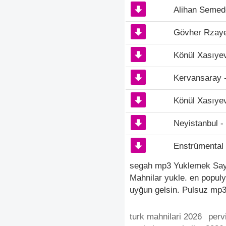
Alihan Semed
Gövher Rzaye
Könül Xasıye
Kervansaray 
Könül Xasıye
Neyistanbul 
Enstrümental
segah mp3 Yuklemek Saytd
Mahnilar yukle. en popul
uyğun gelsin. Pulsuz mp3 
turk mahnilari 2026
perv