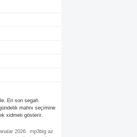
kle. En son segah
 gündelik mahnı seçimine
k xidmeti gösterir.
nalar 2026
mp3big az