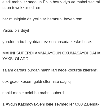
eladi mahnilar.sagolun Elvin bey vidyo ve mahni secimi
ucun tewekkur edirem
her musiqinin öz yeri var hamısını beyenirem
Yaxsi, pis deyil
yoruldum bu heyatdan.tez sonlansada keske bitse.
MAHNI SUPERDI AMMA AYGUN OXUMASAYDI DAHA
YAXSI OLARDI
salam qardas burdan mahnilari nece kocurde bilerem?
cox gozel xosum geldi ellerinize sagliq
sanki menie ayidi bu mahni suberdi
1.Aygun Kazimova-Seni bele sevmediler 0:00 2.Bengu-