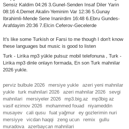
Sensiz Kaldim 04:26 3.Gunel-Senden Insaf Diler Yarin
08:16 4.Demet Akalin-Yeminim Var 12:36 5.Gunay
Ibrahimli-Mende Sene Inanirdim 16:48 6.Ebru Gundes-
Arafdayim 20:36 7.Elcin Ceferov-Gecelerde
It's like some Turkish or Farsi to me though I don't know
these languages but music is good to listen
Turk - Lirika mp3 yükle pulsuz mobil telefonuna , Turk -
Lirika mp3 dinle onlayn formada, En son Turk mahnilar
2026 yukle.
perviz bulbule 2026
mersiye yukle
azeri yeni mahnilar
yukle
turk mahnilari 2026
azeri mahnilar 2026
sevgi
mahnilari
mersiyeler 2026
mp3.big.az
mp3big az
vasif ezimov 2026
mohammed fouad
niyameddin
musayev
cali qusu
fuat yağmur
ey gozlerimin nuri
mersiyye
vicdan haqqi
zeng ucun
remix
gullu
muradova
azerbaycan mahnilari