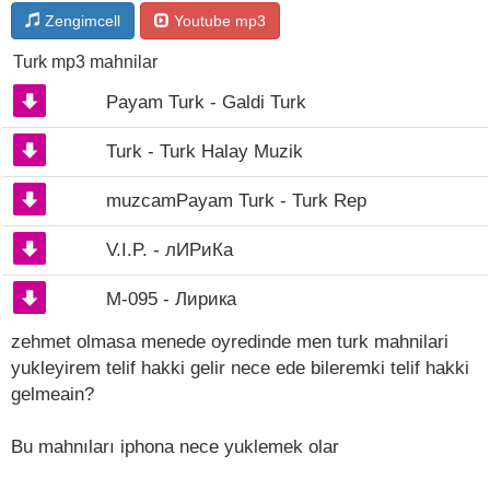
Zengimcell
Youtube mp3
Turk mp3 mahnilar
Payam Turk - Galdi Turk
Turk - Turk Halay Muzik
muzcamPayam Turk - Turk Rep
V.I.P. - лИРиКа
М-095 - Лирика
zehmet olmasa menede oyredinde men turk mahnilari
yukleyirem telif hakki gelir nece ede bileremki telif hakki
gelmeain?
Bu mahnıları iphona nece yuklemek olar