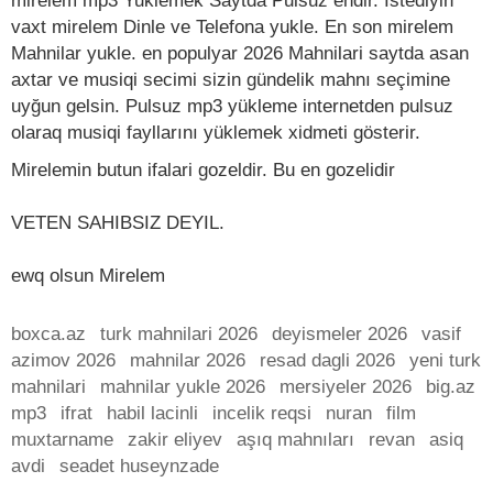
mirelem mp3 Yuklemek Saytda Pulsuz endir. Istediyin
vaxt mirelem Dinle ve Telefona yukle. En son mirelem
Mahnilar yukle. en populyar 2026 Mahnilari saytda asan
axtar ve musiqi secimi sizin gündelik mahnı seçimine
uyğun gelsin. Pulsuz mp3 yükleme internetden pulsuz
olaraq musiqi fayllarını yüklemek xidmeti gösterir.
Mirelemin butun ifalari gozeldir. Bu en gozelidir
VETEN SAHIBSIZ DEYIL.
ewq olsun Mirelem
boxca.az
turk mahnilari 2026
deyismeler 2026
vasif
azimov 2026
mahnilar 2026
resad dagli 2026
yeni turk
mahnilari
mahnilar yukle 2026
mersiyeler 2026
big.az
mp3
ifrat
habil lacinli
incelik reqsi
nuran
film
muxtarname
zakir eliyev
aşıq mahnıları
revan
asiq
avdi
seadet huseynzade