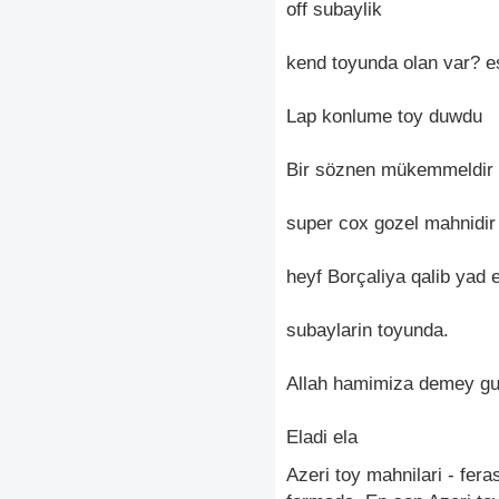
off subaylik
kend toyunda olan var? esi
Lap konlume toy duwdu
Bir söznen mükemmeldir
super cox gozel mahnidir
heyf Borçaliya qalib yad e
subaylarin toyunda.
Allah hamimiza demey gu
Eladi ela
Azeri toy mahnilari - fer