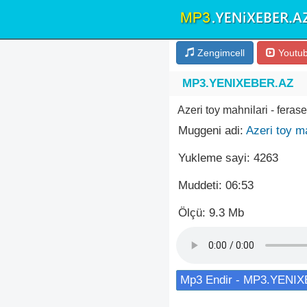
Zengimcell
Youtu
MP3.YENIXEBER.AZ
Azeri toy mahnilari - feras
Muggeni adi:
Azeri toy ma
Yukleme sayi: 4263
Muddeti: 06:53
Ölçü: 9.3 Mb
Mp3 Endir - MP3.YENI