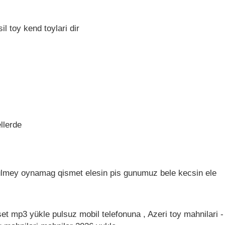
l toy kend toylari dir
llerde
lmey oynamag qismet elesin pis gunumuz bele kecsin ele
aset mp3 yükle pulsuz mobil telefonuna , Azeri toy mahnilari 