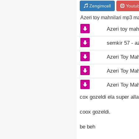
Zengimcell
Youtu
Azeri toy mahnilari mp3 m
Azeri toy mahn
semkir 57 - az
Azeri Toy Mah
Azeri Toy Mah
Azeri Toy Mah
cox gozeldi ela super all
coox gozeldi.
be beh