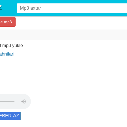
be mp3
et mp3 yukle
hnilari
XEBER.AZ