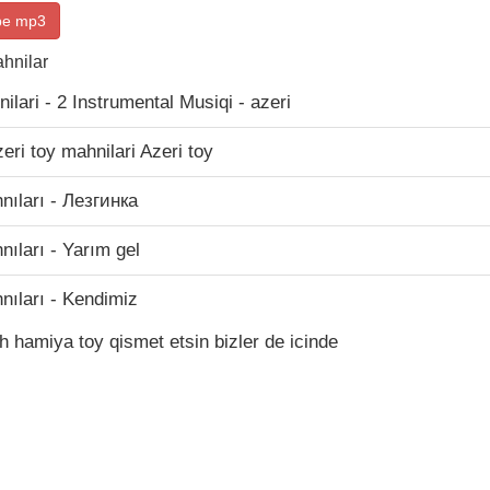
be mp3
ahnilar
ilari - 2 Instrumental Musiqi - azeri
eri toy mahnilari Azeri toy
nıları - Лезгинка
nıları - Yarım gel
nıları - Kendimiz
ah hamiya toy qismet etsin bizler de icinde