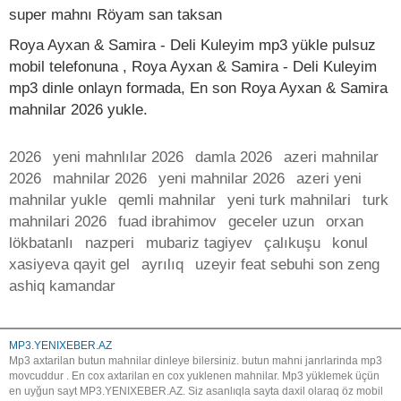
super mahnı Röyam san taksan
Roya Ayxan & Samira - Deli Kuleyim mp3 yükle pulsuz
mobil telefonuna , Roya Ayxan & Samira - Deli Kuleyim
mp3 dinle onlayn formada, En son Roya Ayxan & Samira
mahnilar 2026 yukle.
2026
yeni mahnlılar 2026
damla 2026
azeri mahnilar
2026
mahnilar 2026
yeni mahnilar 2026
azeri yeni
mahnilar yukle
qemli mahnilar
yeni turk mahnilari
turk
mahnilari 2026
fuad ibrahimov
geceler uzun
orxan
lökbatanlı
nazperi
mubariz tagiyev
çalıkuşu
konul
xasiyeva qayit gel
ayrılıq
uzeyir feat sebuhi son zeng
ashiq kamandar
MP3.YENIXEBER.AZ
Mp3 axtarilan butun mahnilar dinleye bilersiniz. butun mahni janrlarinda mp3
movcuddur . En cox axtarilan en cox yuklenen mahnilar. Mp3 yüklemek üçün
en uyğun sayt MP3.YENIXEBER.AZ. Siz asanlıqla sayta daxil olaraq öz mobil