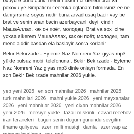
oxuyure bunu cunki menim askim birdenedi brat va
poxovu ye Simpaticni cecenka oglanam bilmirsiniz ee ne
danışırsınız soyus nedir buna arvad usaq bacir vay be
brat ve senin anan bacin azerbaycanli deyil cindir
МашаАллах, как он поёт, молодец Brat va sox icine
yoxsa sikerem МашаАллах, как он поёт, молодец tam
mene aiddir basdan ela baslayir sonra korlanir
Bekir Bekirzade - Eyleme Naz Nomreni Yaz giyas mp3
yükle pulsuz mobil telefonuna , Bekir Bekirzade - Eyleme
Naz Nomreni Yaz giyas mp3 dinle onlayn formada, En
son Bekir Bekirzade mahnilar 2026 yukle.
yep yeni 2026
en son mahnilar 2026
mahnilar 2026
turk mahnilari 2026
mahni yukle 2026
yeni meyxanalar
2026
yeni mahnlılar 2026
yeni cixan mahnilar 2026
yeni 2026
mersiye yukle
fazail miskinli
cavad recebov
iran teraneleri
bugun senin dogum gunundu sevgilim
ilhame quliyeva
azeri milli musiqi
damla
azeriwap az