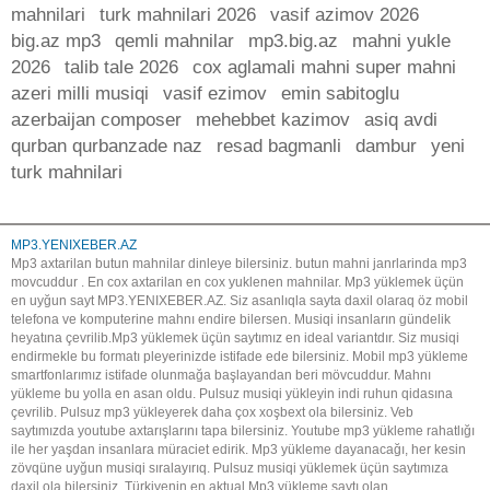
mahnilari
turk mahnilari 2026
vasif azimov 2026
big.az mp3
qemli mahnilar
mp3.big.az
mahni yukle
2026
talib tale 2026
cox aglamali mahni super mahni
azeri milli musiqi
vasif ezimov
emin sabitoglu
azerbaijan composer
mehebbet kazimov
asiq avdi
qurban qurbanzade naz
resad bagmanli
dambur
yeni
turk mahnilari
MP3.YENIXEBER.AZ
Mp3 axtarilan butun mahnilar dinleye bilersiniz. butun mahni janrlarinda mp3
movcuddur . En cox axtarilan en cox yuklenen mahnilar. Mp3 yüklemek üçün
en uyğun sayt MP3.YENIXEBER.AZ. Siz asanlıqla sayta daxil olaraq öz mobil
telefona ve komputerine mahnı endire bilersen. Musiqi insanların gündelik
heyatına çevrilib.Mp3 yüklemek üçün saytımız en ideal variantdır. Siz musiqi
endirmekle bu formatı pleyerinizde istifade ede bilersiniz. Mobil mp3 yükleme
smartfonlarımız istifade olunmağa başlayandan beri mövcuddur. Mahnı
yükleme bu yolla en asan oldu. Pulsuz musiqi yükleyin indi ruhun qidasına
çevrilib. Pulsuz mp3 yükleyerek daha çox xoşbext ola bilersiniz. Veb
saytımızda youtube axtarışlarını tapa bilersiniz. Youtube mp3 yükleme rahatlığı
ile her yaşdan insanlara müraciet edirik. Mp3 yükleme dayanacağı, her kesin
zövqüne uyğun musiqi sıralayırıq. Pulsuz musiqi yüklemek üçün saytımıza
daxil ola bilersiniz. Türkiyenin en aktual Mp3 yükleme saytı olan