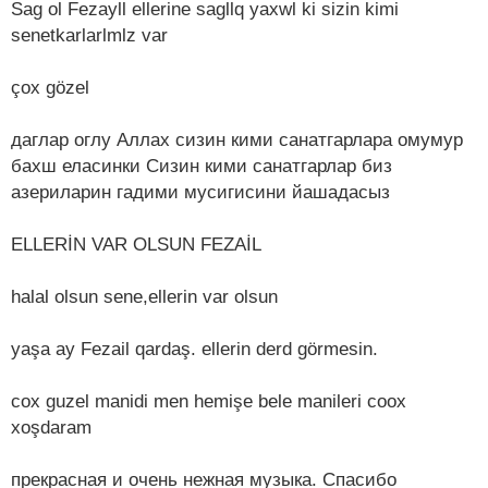
Sag ol Fezayll ellerine sagllq yaxwl ki sizin kimi
senetkarlarlmlz var
çox gözel
даглар оглу Аллах сизин кими санатгарлара омумур
бахш еласинки Сизин кими санатгарлар биз
азериларин гадими мусигисини йашадасыз
ELLERİN VAR OLSUN FEZAİL
halal olsun sene,ellerin var olsun
yaşa ay Fezail qardaş. ellerin derd görmesin.
cox guzel manidi men hemişe bele manileri coox
xoşdaram
прекрасная и очень нежная музыка. Спасибо