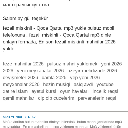
мастерам искусства
Salam ay gül teşekür
fezail miskinli - Qoca Qartal mp3 yükle pulsuz mobil
telefonuna , fezail miskinli - Qoca Qartal mp3 dinle
onlayn formada, En son fezail miskinli mahnilar 2026
yukle.
teze mahnilar 2026
pulsuz mahni yuklemek
yeni 2026
2026
yeni meyxanalar 2026
uzeyir mehdizade 2026
deyişmeler 2026
damla 2026
yep yeni 2026
meyxanalar 2026
hezin musiqi
asiq avdi
youtube
xatire islam
ayetul kursi
oyun havaları
incelik reqsi
qemli mahnılar
cip cip cucelerim
pervanelerin reqsi
MP3.YENIXEBER.AZ
Mp3 axtarilan butun mahnilar dinleye bilersiniz. butun mahni janrlarinda mp3
movcuddur . En cox axtarilan en cox yuklenen mahnilar. Mp3 yüklemek üçün