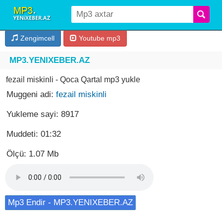
Zengimcell
Youtube mp3
MP3.YENIXEBER.AZ
fezail miskinli - Qoca Qartal mp3 yukle
Muggeni adi:
fezail miskinli
Yukleme sayi: 8917
Muddeti: 01:32
Ölçü: 1.07 Mb
Mp3 Endir - MP3.YENIXEBER.AZ