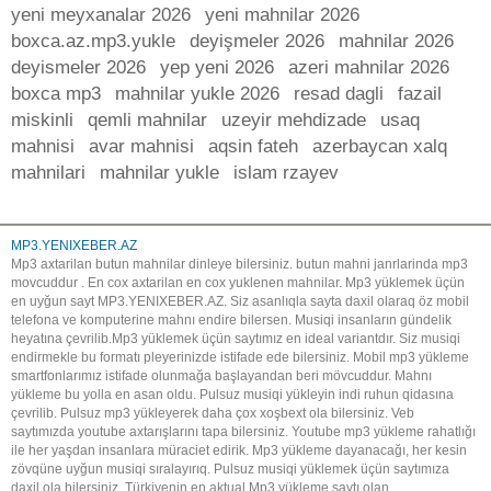
yeni meyxanalar 2026
yeni mahnilar 2026
boxca.az.mp3.yukle
deyişmeler 2026
mahnilar 2026
deyismeler 2026
yep yeni 2026
azeri mahnilar 2026
boxca mp3
mahnilar yukle 2026
resad dagli
fazail
miskinli
qemli mahnilar
uzeyir mehdizade
usaq
mahnisi
avar mahnisi
aqsin fateh
azerbaycan xalq
mahnilari
mahnilar yukle
islam rzayev
MP3.YENIXEBER.AZ
Mp3 axtarilan butun mahnilar dinleye bilersiniz. butun mahni janrlarinda mp3
movcuddur . En cox axtarilan en cox yuklenen mahnilar. Mp3 yüklemek üçün
en uyğun sayt MP3.YENIXEBER.AZ. Siz asanlıqla sayta daxil olaraq öz mobil
telefona ve komputerine mahnı endire bilersen. Musiqi insanların gündelik
heyatına çevrilib.Mp3 yüklemek üçün saytımız en ideal variantdır. Siz musiqi
endirmekle bu formatı pleyerinizde istifade ede bilersiniz. Mobil mp3 yükleme
smartfonlarımız istifade olunmağa başlayandan beri mövcuddur. Mahnı
yükleme bu yolla en asan oldu. Pulsuz musiqi yükleyin indi ruhun qidasına
çevrilib. Pulsuz mp3 yükleyerek daha çox xoşbext ola bilersiniz. Veb
saytımızda youtube axtarışlarını tapa bilersiniz. Youtube mp3 yükleme rahatlığı
ile her yaşdan insanlara müraciet edirik. Mp3 yükleme dayanacağı, her kesin
zövqüne uyğun musiqi sıralayırıq. Pulsuz musiqi yüklemek üçün saytımıza
daxil ola bilersiniz. Türkiyenin en aktual Mp3 yükleme saytı olan