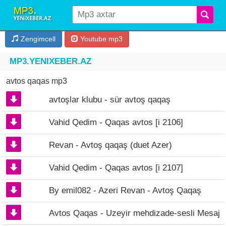
Zengimcell
Youtube mp3
MP3.YENIXEBER.AZ
avtos qaqas mp3
avtoşlar klubu - sür avtoş qaqaş
Vahid Qedim - Qaqas avtos [i 2106]
Revan - Avtoş qaqaş (duet Azer)
Vahid Qedim - Qaqas avtos [i 2107]
By emil082 - Azeri Revan - Avtoş Qaqaş
Avtos Qaqas - Uzeyir mehdizade-sesli Mesaj