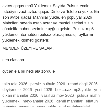
avtos qaqas mp3 Yuklemek Saytda Pulsuz endir.
Istediyin vaxt avtos qaqas Dinle ve Telefona yukle. En
son avtos qaqas Mahnilar yukle. en populyar 2026
Mahnilari saytda asan axtar ve musiqi secimi sizin
gündelik mahnı seçimine uyğun gelsin. Pulsuz mp3
yükleme internetden pulsuz olaraq musiqi fayllarını
yüklemek xidmeti gösterir.
MENDEN ÜZEYIRE SALAM.
sen elasann
oycan ela bu nedi ala zordu e
talib tale 2026
perviz bulbule 2026
resad dagli 2026
deyişmeler 2026
yeni 2026
boxca.az.mp3.yukle
yeni
cixan mahnilar 2026
vasif azimov 2026
pulsuz mahni
yuklemek
meyxanalar 2026
qemli mahnılar
eflatun
qubadov nevecan
xnxx yukle
nuri serinlendirici