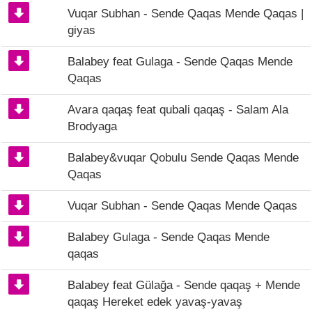
Vuqar Subhan - Sende Qaqas Mende Qaqas |
giyas
Balabey feat Gulaga - Sende Qaqas Mende
Qaqas
Avara qaqaş feat qubali qaqaş - Salam Ala
Brodyaga
Balabey&vuqar Qobulu Sende Qaqas Mende
Qaqas
Vuqar Subhan - Sende Qaqas Mende Qaqas
Balabey Gulaga - Sende Qaqas Mende
qaqas
Balabey feat Gülağa - Sende qaqaş + Mende
qaqaş Hereket edek yavaş-yavaş