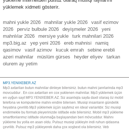
yükleme internetden pulsuz olaraq musiqi fayllarını
yüklemek xidmeti gösterir.
mahni yukle 2026
mahnilar yukle 2026
vasif ezimov
2026
perviz bulbule 2026
deyişmeler 2026
yeni
mahnlılar 2026
mersiye yukle
turk mahnilari 2026
mp3.big.az
yep yeni 2026
ereb mahnisi
namiq
qasimov
vasif azimov
kucuk emrah
sebine erebli
azeri mahnilar
müslüm gürses
heyder eliyev
tarkan
olurem ay yetim
MP3.YENIXEBER.AZ
Mp3 axtarilan butun mahnilar dinleye bilersiniz. butun mahni janrlarinda mp3
movcuddur . En cox axtarilan en cox yuklenen mahnilar. Mp3 yüklemek üçün
en uyğun sayt MP3.YENIXEBER.AZ. Siz asanlıqla sayta daxil olaraq öz mobil
telefona ve komputerine mahnı endire bilersen. Musiqi insanların gündelik
heyatına çevrilib.Mp3 yüklemek üçün saytımız en ideal variantdır. Siz musiqi
endirmekle bu formatı pleyerinizde istifade ede bilersiniz. Mobil mp3 yükleme
smartfonlarımız istifade olunmağa başlayandan beri mövcuddur. Mahnı
yükleme bu yolla en asan oldu. Pulsuz musiqi yükleyin indi ruhun qidasına
çevrilib. Pulsuz mp3 yükleyerek daha çox xoşbext ola bilersiniz. Veb