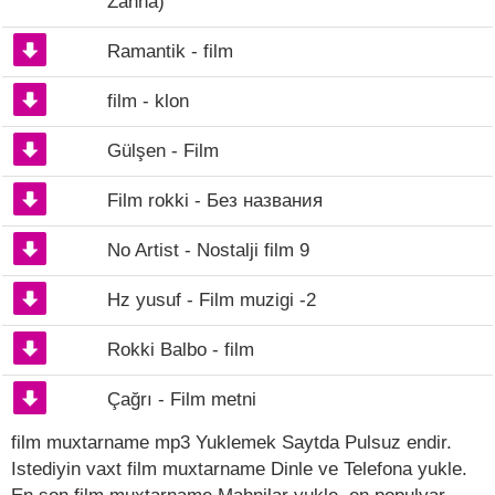
Zanna)
Ramantik - film
film - klon
Gülşen - Film
Film rokki - Без названия
No Artist - Nostalji film 9
Hz yusuf - Film muzigi -2
Rokki Balbo - film
Çağrı - Film metni
film muxtarname mp3 Yuklemek Saytda Pulsuz endir.
Istediyin vaxt film muxtarname Dinle ve Telefona yukle.