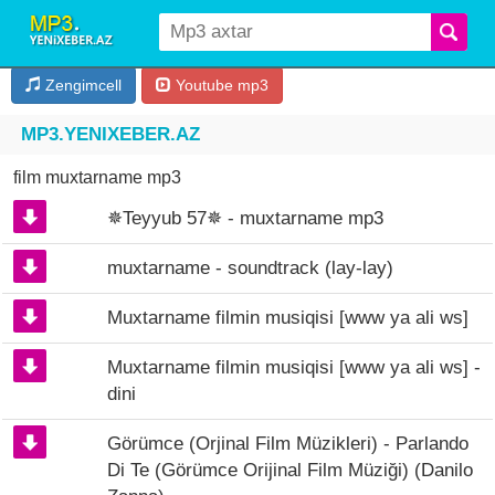
Zengimcell
Youtube mp3
MP3.YENIXEBER.AZ
film muxtarname mp3
✵Teyyub 57✵ - muxtarname mp3
muxtarname - soundtrack (lay-lay)
Muxtarname filmin musiqisi [www ya ali ws]
Muxtarname filmin musiqisi [www ya ali ws] -
dini
Görümce (Orjinal Film Müzikleri) - Parlando
Di Te (Görümce Orijinal Film Müziği) (Danilo