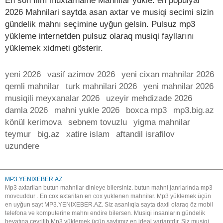
En son film muxtarname Mahnilar yukle. en populyar
2026 Mahnilari saytda asan axtar ve musiqi secimi sizin
gündelik mahnı seçimine uyğun gelsin. Pulsuz mp3
yükleme internetden pulsuz olaraq musiqi fayllarını
yüklemek xidmeti gösterir.
yeni 2026
vasif azimov 2026
yeni cixan mahnilar 2026
qemli mahnilar
turk mahnilari 2026
yeni mahnilar 2026
musiqili meyxanalar 2026
uzeyir mehdizade 2026
damla 2026
mahni yukle 2026
boxca mp3
mp3.big.az
könül kerimova
sebnem tovuzlu
yigma mahnilar
teymur
big.az
xatire islam
aftandil israfilov
uzundere
MP3.YENIXEBER.AZ
Mp3 axtarilan butun mahnilar dinleye bilersiniz. butun mahni janrlarinda mp3
movcuddur . En cox axtarilan en cox yuklenen mahnilar. Mp3 yüklemek üçün
en uyğun sayt MP3.YENIXEBER.AZ. Siz asanlıqla sayta daxil olaraq öz mobil
telefona ve komputerine mahnı endire bilersen. Musiqi insanların gündelik
heyatına çevrilib.Mp3 yüklemek üçün saytımız en ideal variantdır. Siz musiqi