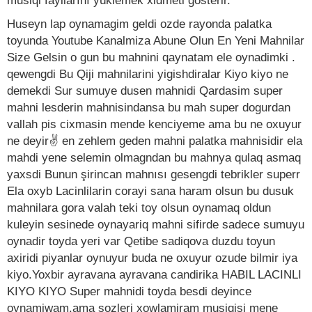
musiqi fayllarını yüklemek xidmeti gösterir.
Huseyn lap oynamagim geldi ozde rayonda palatka
toyunda Youtube Kanalmiza Abune Olun En Yeni Mahnilar
Size Gelsin o gun bu mahnini qaynatam ele oynadimki .
qewengdi Bu Qiji mahnilarini yigishdiralar Kiyo kiyo ne
demekdi Sur sumuye dusen mahnidi Qardasim super
mahni lesderin mahnisindansa bu mah super dogurdan
vallah pis cixmasin mende kenciyeme ama bu ne oxuyur
ne deyir✌ en zehlem geden mahni palatka mahnisidir ela
mahdi yene selemin olmagndan bu mahnya qulaq asmaq
yaxsdi Bunun şirincan mahnısı gesengdi tebrikler superr
Ela oxyb Lacinlilarin corayi sana haram olsun bu dusuk
mahnilara gora valah teki toy olsun oynamaq oldun
kuleyin sesinede oynayariq mahni sifirde sadece sumuyu
oynadir toyda yeri var Qetibe sadiqova duzdu toyun
axiridi piyanlar oynuyur buda ne oxuyur ozude bilmir iya
kiyo.Yoxbir ayravana ayravana candirika HABIL LACINLI
KIYO KIYO Super mahnidi toyda besdi deyince
oynamiwam.ama sozleri xowlamiram musiqisi mene