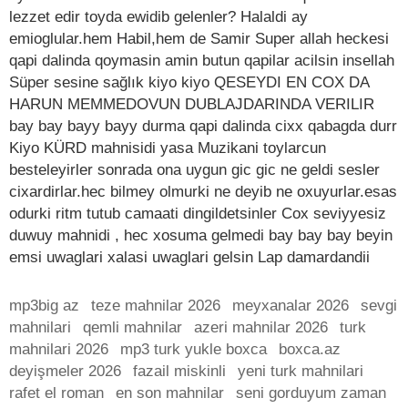
lezzet edir toyda ewidib gelenler? Halaldi ay
emioglular.hem Habil,hem de Samir Super allah heckesi
qapi dalinda qoymasin amin butun qapilar acilsin insellah
Süper sesine sağlık kiyo kiyo QESEYDI EN COX DA
HARUN MEMMEDOVUN DUBLAJDARINDA VERILIR
bay bay bayy bayy durma qapi dalinda cixx qabagda durr
Kiyo KÜRD mahnisidi yasa Muzikani toylarcun
besteleyirler sonrada ona uygun gic gic ne geldi sesler
cixardirlar.hec bilmey olmurki ne deyib ne oxuyurlar.esas
odurki ritm tutub camaati dingildetsinler Cox seviyyesiz
duwuy mahnidi , hec xosuma gelmedi bay bay bay beyin
emsi uwaglari xalasi uwaglari gelsin Lap damardandii
mp3big az
teze mahnilar 2026
meyxanalar 2026
sevgi
mahnilari
qemli mahnilar
azeri mahnilar 2026
turk
mahnilari 2026
mp3 turk yukle boxca
boxca.az
deyişmeler 2026
fazail miskinli
yeni turk mahnilari
rafet el roman
en son mahnilar
seni gorduyum zaman