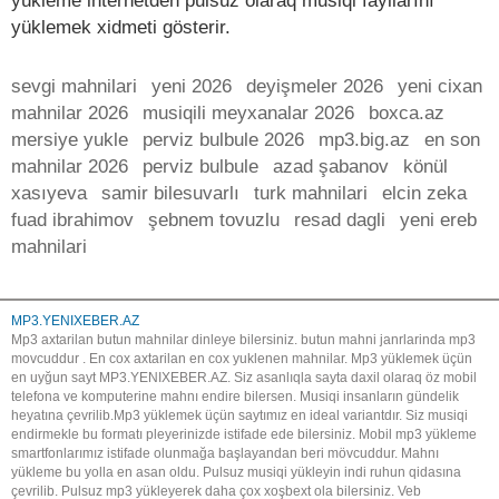
yükleme internetden pulsuz olaraq musiqi fayllarını
yüklemek xidmeti gösterir.
sevgi mahnilari
yeni 2026
deyişmeler 2026
yeni cixan
mahnilar 2026
musiqili meyxanalar 2026
boxca.az
mersiye yukle
perviz bulbule 2026
mp3.big.az
en son
mahnilar 2026
perviz bulbule
azad şabanov
könül
xasıyeva
samir bilesuvarlı
turk mahnilari
elcin zeka
fuad ibrahimov
şebnem tovuzlu
resad dagli
yeni ereb
mahnilari
MP3.YENIXEBER.AZ
Mp3 axtarilan butun mahnilar dinleye bilersiniz. butun mahni janrlarinda mp3
movcuddur . En cox axtarilan en cox yuklenen mahnilar. Mp3 yüklemek üçün
en uyğun sayt MP3.YENIXEBER.AZ. Siz asanlıqla sayta daxil olaraq öz mobil
telefona ve komputerine mahnı endire bilersen. Musiqi insanların gündelik
heyatına çevrilib.Mp3 yüklemek üçün saytımız en ideal variantdır. Siz musiqi
endirmekle bu formatı pleyerinizde istifade ede bilersiniz. Mobil mp3 yükleme
smartfonlarımız istifade olunmağa başlayandan beri mövcuddur. Mahnı
yükleme bu yolla en asan oldu. Pulsuz musiqi yükleyin indi ruhun qidasına
çevrilib. Pulsuz mp3 yükleyerek daha çox xoşbext ola bilersiniz. Veb