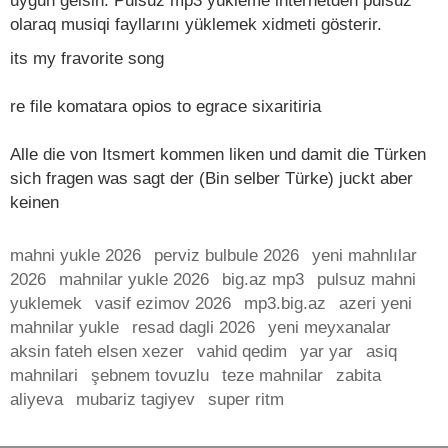
uyğun gelsin. Pulsuz mp3 yükleme internetden pulsuz
olaraq musiqi fayllarını yüklemek xidmeti gösterir.
its my fravorite song
re file komatara opios to egrace sixaritiria
Alle die von Itsmert kommen liken und damit die Türken
sich fragen was sagt der (Bin selber Türke) juckt aber
keinen
mahni yukle 2026
perviz bulbule 2026
yeni mahnlılar
2026
mahnilar yukle 2026
big.az mp3
pulsuz mahni
yuklemek
vasif ezimov 2026
mp3.big.az
azeri yeni
mahnilar yukle
resad dagli 2026
yeni meyxanalar
aksin fateh elsen xezer
vahid qedim
yar yar
asiq
mahnilari
şebnem tovuzlu
teze mahnilar
zabita
aliyeva
mubariz tagiyev
super ritm