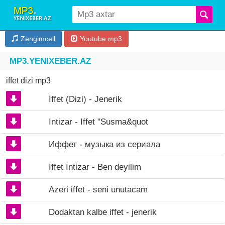
Zengimcell
Youtube mp3
MP3.YENIXEBER.AZ
iffet dizi mp3
İffet (Dizi) - Jenerik
Intizar - Iffet "Susma&quot
Иффет - музыка из сериала
Iffet Intizar - Ben deyilim
Azeri iffet - seni unutacam
Dodaktan kalbe iffet - jenerik