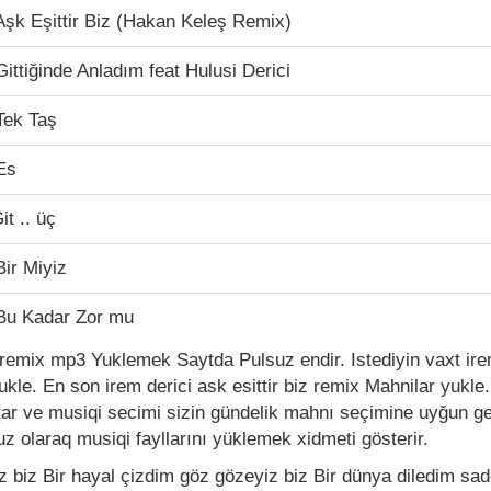
 Aşk Eşittir Biz (Hakan Keleş Remix)
Gittiğinde Anladım feat Hulusi Derici
Tek Taş
 Es
it .. üç
Bir Miyiz
 Bu Kadar Zor mu
z remix mp3 Yuklemek Saytda Pulsuz endir. Istediyin vaxt irem
ukle. En son irem derici ask esittir biz remix Mahnilar yukle
tar ve musiqi secimi sizin gündelik mahnı seçimine uyğun g
z olaraq musiqi fayllarını yüklemek xidmeti gösterir.
iz biz Bir hayal çizdim göz gözeyiz biz Bir dünya diledim s