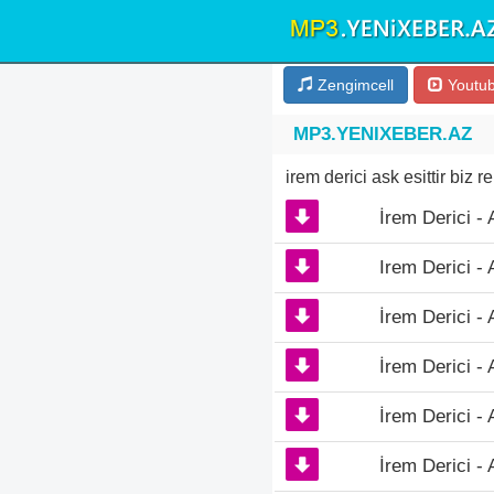
Zengimcell
Youtu
MP3.YENIXEBER.AZ
irem derici ask esittir biz 
İrem Derici - A
Irem Derici - 
İrem Derici - 
İrem Derici - 
İrem Derici -
İrem Derici -