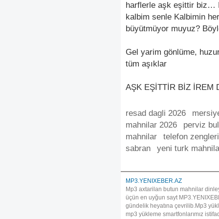
harflerle aşk eşittir biz
kalbim senle Kalbimin he
büyütmüyor muyuz? Böyle
Gel yarim gönlüme, huzur
tüm aşıklar
AŞK EŞİTTİR BİZ İREM 
resad dagli 2026
mersiy
mahnilar 2026
perviz bu
mahnilar
telefon zengleri
sabran
yeni turk mahnila
MP3.YENIXEBER.AZ
Mp3 axtarilan butun mahnilar dinle
üçün en uyğun sayt MP3.YENIXEBER.A
gündelik heyatına çevrilib.Mp3 yükl
mp3 yükleme smartfonlarımız istif