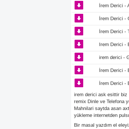
İrem Derici -
İrem Derici - 
İrem Derici - 
Irem Derici -
irem derici - G
İrem Derici - 
İrem Derici -
irem derici ask esittir bi
remix Dinle ve Telefona y
Mahnilari saytda asan ax
yükleme internetden pulsu
Bir masal yazdım el eley