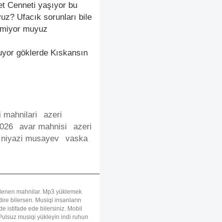
et Cenneti yaşıyor bu
z? Ufacık sorunları bile
tmiyor muyuz
uyor göklerde Kıskansın
 mahnilari
azeri
2026
avar mahnisi
azeri
niyazi musayev
vaska
uklenen mahnilar. Mp3 yüklemek
re bilersen. Musiqi insanların
e istifade ede bilersiniz. Mobil
ulsuz musiqi yükleyin indi ruhun