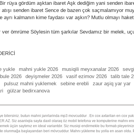
… Bir rüya gördüm aşktan ibaret Aşk dediğim yani senden ibar
r atışı senden ibaret Sence de bazen çok saçmalamıyor muyu
 ayrı kalmanın kime faydası var aşkın? Mutlu olmayı hake
 ver ömrüme Söylesin tüm şarkılar Sevdamız bir melek, uç
DERİCİ
e yukle
mahni yukle 2026
musiqili meyxanalar 2026
sevgi
lbule 2026
deyişmeler 2026
vasif ezimov 2026
talib tale 
pulsuz mahni yuklemek
sebine erebli
zaur aşiq yar yar
ri
gülzar bedirxanova
ye bilersiniz. butun mahni janrlarinda mp3 movcuddur . En cox axtarilan en cox y
Z. Siz asanlıqla sayta daxil olaraq öz mobil telefona ve komputerine mahnı endi
emek üçün saytımız en ideal variantdır. Siz musiqi endirmekle bu formatı pleyerinizd
ade olunmağa başlayandan beri mövcuddur. Mahnı yükleme bu yolla en asan oldu. P