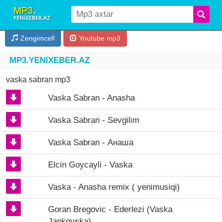
Zengimcell
Youtube mp3
MP3.YENIXEBER.AZ
vaska sabran mp3
Vaska Sabran - Anasha
Vaska Sabran - Sevgilim
Vaska Sabran - Анаша
Elcin Goycayli - Vaska
Vaska - Anasha remix ( yenimusiqi)
Goran Bregovic - Ederlezi (Vaska
Jankovska)