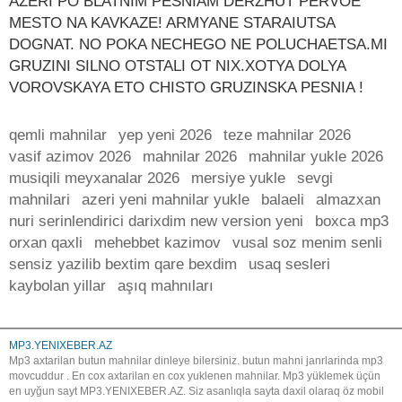
AZERI PO BLATNIM PESNIAM DERZHUT PERVOE
MESTO NA KAVKAZE! ARMYANE STARAIUTSA
DOGNAT. NO POKA NECHEGO NE POLUCHAETSA.MI
GRUZINI SILNO OTSTALI OT NIX.XOTYA DOLYA
VOROVSKAYA ETO CHISTO GRUZINSKA PESNIA !
qemli mahnilar
yep yeni 2026
teze mahnilar 2026
vasif azimov 2026
mahnilar 2026
mahnilar yukle 2026
musiqili meyxanalar 2026
mersiye yukle
sevgi
mahnilari
azeri yeni mahnilar yukle
balaeli
almazxan
nuri serinlendirici darixdim new version yeni
boxca mp3
orxan qaxli
mehebbet kazimov
vusal soz menim senli
sensiz yazilib bextim qare bexdim
usaq sesleri
kaybolan yillar
aşıq mahnıları
MP3.YENIXEBER.AZ
Mp3 axtarilan butun mahnilar dinleye bilersiniz. butun mahni janrlarinda mp3
movcuddur . En cox axtarilan en cox yuklenen mahnilar. Mp3 yüklemek üçün
en uyğun sayt MP3.YENIXEBER.AZ. Siz asanlıqla sayta daxil olaraq öz mobil