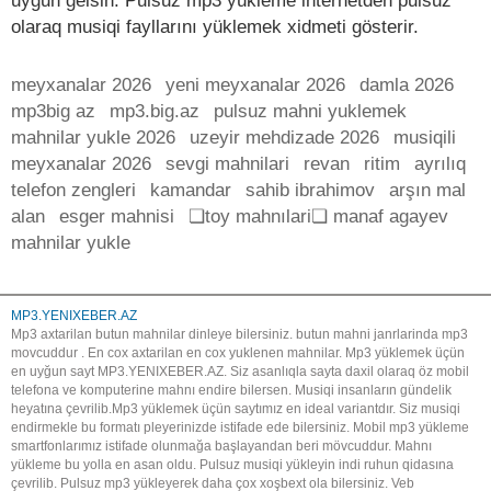
uyğun gelsin. Pulsuz mp3 yükleme internetden pulsuz
olaraq musiqi fayllarını yüklemek xidmeti gösterir.
meyxanalar 2026
yeni meyxanalar 2026
damla 2026
mp3big az
mp3.big.az
pulsuz mahni yuklemek
mahnilar yukle 2026
uzeyir mehdizade 2026
musiqili
meyxanalar 2026
sevgi mahnilari
revan
ritim
ayrılıq
telefon zengleri
kamandar
sahib ibrahimov
arşın mal
alan
esger mahnisi
❏toy mahnılari❏ manaf agayev
mahnilar yukle
MP3.YENIXEBER.AZ
Mp3 axtarilan butun mahnilar dinleye bilersiniz. butun mahni janrlarinda mp3
movcuddur . En cox axtarilan en cox yuklenen mahnilar. Mp3 yüklemek üçün
en uyğun sayt MP3.YENIXEBER.AZ. Siz asanlıqla sayta daxil olaraq öz mobil
telefona ve komputerine mahnı endire bilersen. Musiqi insanların gündelik
heyatına çevrilib.Mp3 yüklemek üçün saytımız en ideal variantdır. Siz musiqi
endirmekle bu formatı pleyerinizde istifade ede bilersiniz. Mobil mp3 yükleme
smartfonlarımız istifade olunmağa başlayandan beri mövcuddur. Mahnı
yükleme bu yolla en asan oldu. Pulsuz musiqi yükleyin indi ruhun qidasına
çevrilib. Pulsuz mp3 yükleyerek daha çox xoşbext ola bilersiniz. Veb