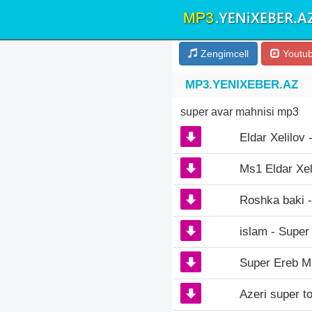
Zengimcell
Youtu
MP3.YENIXEBER.AZ
super avar mahnisi mp3
Eldar Xelilov
Ms1 Eldar Xel
Roshka baki -
islam - Super
Super Ereb Ma
Azeri super t