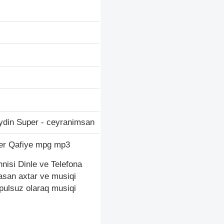
din Super - ceyranimsan
er Qafiye mpg mp3
nisi Dinle ve Telefona
asan axtar ve musiqi
pulsuz olaraq musiqi