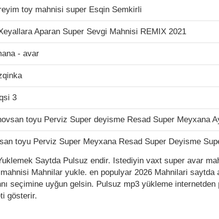
eyim toy mahnisi super Esqin Semkirli
 Xeyallara Aparan Super Sevgi Mahnisi REMIX 2021
mana - avar
ezqinka
qsi 3
ovsan toyu Perviz Super deyisme Resad Super Meyxana Ay
san toyu Perviz Super Meyxana Resad Super Deyisme Sup
uklemek Saytda Pulsuz endir. Istediyin vaxt super avar mah
 mahnisi Mahnilar yukle. en populyar 2026 Mahnilari saytda 
hnı seçimine uyğun gelsin. Pulsuz mp3 yükleme internetden 
i gösterir.