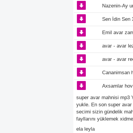
Nazenin-Ay ur
Sen İdin Sen
Emil avar za
avar - avar l
avar - avar re
Cananimsan h
Axsamlar hov
super avar mahnisi mp3 Y
yukle. En son super avar
secimi sizin gündelik ma
fayllarını yüklemek xidmet
ela leyla