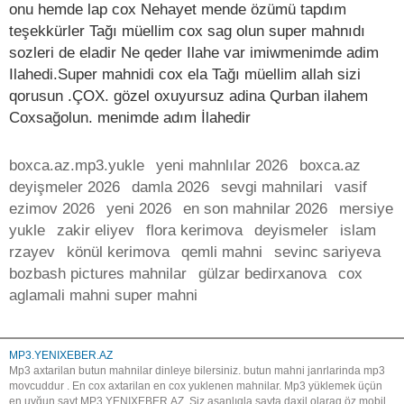
onu hemde lap cox Nehayet mende özümü tapdım
teşekkürler Tağı müellim cox sag olun super mahnıdı
sozleri de eladir Ne qeder Ilahe var imiwmenimde adim
Ilahedi.Super mahnidi cox ela Tağı müellim allah sizi
qorusun .ÇOX. gözel oxuyursuz adina Qurban ilahem
Coxsağolun. menimde adım İlahedir
boxca.az.mp3.yukle
yeni mahnlılar 2026
boxca.az
deyişmeler 2026
damla 2026
sevgi mahnilari
vasif
ezimov 2026
yeni 2026
en son mahnilar 2026
mersiye
yukle
zakir eliyev
flora kerimova
deyismeler
islam
rzayev
könül kerimova
qemli mahni
sevinc sariyeva
bozbash pictures mahnilar
gülzar bedirxanova
cox
aglamali mahni super mahni
MP3.YENIXEBER.AZ
Mp3 axtarilan butun mahnilar dinleye bilersiniz. butun mahni janrlarinda mp3
movcuddur . En cox axtarilan en cox yuklenen mahnilar. Mp3 yüklemek üçün
en uyğun sayt MP3.YENIXEBER.AZ. Siz asanlıqla sayta daxil olaraq öz mobil