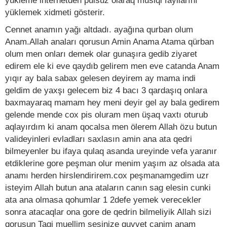
yükleme internetden pulsuz olaraq musiqi fayllarını
yüklemek xidmeti gösterir.
Cennet anamın yağı altdadı. ayağına qurban olum
Anam.Allah anaları qorusun Amin Anama Atama qürban
olum men onları demek olar gunaşıra gedib ziyaret
edirem ele ki eve qaydıb gelirem men eve catanda Anam
yıqır ay bala sabax gelesen deyirem ay mama indi
geldim de yaxşı gelecem biz 4 bacı 3 qardaşıq onlara
baxmayaraq mamam hey meni deyir gel ay bala gedirem
gelende mende cox pis oluram men üşaq vaxtı oturub
aqlayırdım ki anam qocalsa men ölerem Allah özu butun
valideyinleri evladları saxlasın amin ana ata qedri
bilmeyenler bu ifaya qulaq asanda ureyinde vefa yaranır
etdiklerine gore peşman olur menim yaşım az olsada ata
anamı herden hirslendirirem.cox peşmanamgedim uzr
isteyim Allah butun ana ataların canın sag elesin cunki
ata ana olmasa qohumlar 1 2defe yemek verecekler
sonra atacaqlar ona gore de qedrin bilmeliyik Allah sizi
qorusun Tagi muellim sesinize quvvet canim anam