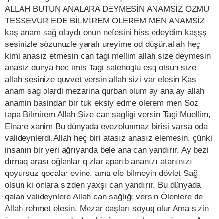
ALLAH BUTUN ANALARA DEYMESİN ANAMSİZ OZMU
TESSEVUR EDE BİLMİREM OLEREM MEN ANAMSİZ
kaş anam sağ olaydı onun nefesini hiss edeydim kaşşş
sesinizle sözunuzle yaralı ureyime od düşür.allah heç
kimi anasız etmesin can tagi mellim allah size deymesin
anasiz dunya hec imis Tagi salehoglu esq olsun size
allah sesinize quvvet versin allah sizi var elesin Kas
anam sag olardi mezarina qurban olum ay ana ay allah
anamin basindan bir tuk eksiy edme olerem men Soz
tapa Bilmirem Allah Size can sagligi versin Tagi Muellim,
Elnare xanim Bu dünyada evezolunmaz birisi varsa oda
valideynlerdi.Allah heç biri atasız anasız elemesin. çünki
insanın bir yeri ağrıyanda bele ana can yandırır. Ay bezi
dırnaq arası oğlanlar qızlar aparıb ananızı atanınızı
qoyursuz qocalar evine. ama ele bilmeyin dövlet Sağ
olsun ki onlara sizden yaxşı can yandırır. Bu dünyada
qalan valideynlere Allah can sağlığı versin Ölenlere de
Allah rehmet elesin. Mezar daşları soyuq olur Ama sizin