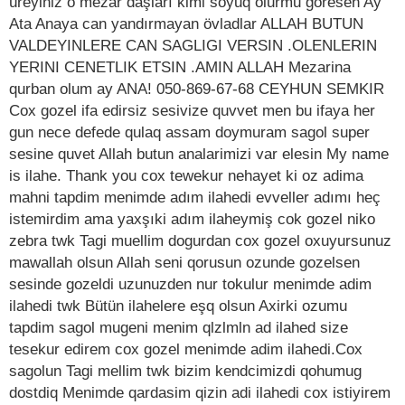
üreyiniz o mezar daşları kimi soyuq olurmu göresen Ay
Ata Anaya can yandırmayan övladlar ALLAH BUTUN
VALDEYINLERE CAN SAGLIGI VERSIN .OLENLERIN
YERINI CENETLIK ETSIN .AMIN ALLAH Mezarina
qurban olum ay ANA! 050-869-67-68 CEYHUN SEMKIR
Cox gozel ifa edirsiz sesivize quvvet men bu ifaya her
gun nece defede qulaq assam doymuram sagol super
sesine quvet Allah butun analarimizi var elesin My name
is ilahe. Thank you cox tewekur nehayet ki oz adima
mahni tapdim menimde adım ilahedi evveller adımı heç
istemirdim ama yaxşıki adım ilaheymiş cok gozel niko
zebra twk Tagi muellim dogurdan cox gozel oxuyursunuz
mawallah olsun Allah seni qorusun ozunde gozelsen
sesinde gozeldi uzunuzden nur tokulur menimde adim
ilahedi twk Bütün ilahelere eşq olsun Axirki ozumu
tapdim sagol mugeni menim qlzlmln ad ilahed size
tesekur edirem cox gozel menimde adim ilahedi.Cox
sagolun Tagi mellim twk bizim kendcimizdi qohumug
dostdiq Menimde qardasim qizin adi ilahedi cox istiyirem