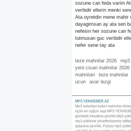
sozune can feda varim Ata
veribdir ellerin menki se
Ata oyretdin mene mahir
dayagimsan ay ata sen bas
nefesin her sozune can fe
tutmusan guc veribdir ell
nefer sene tay ata
teze mahnilar 2026
mp3 
yeni cixan mahnilar 2026
mahnilari
teze mahnilar
ucun
avar lezgi
MP3.YENIXEBER.AZ
Mp3 axtarilan butun mahnilar dinle
üçün en uyğun sayt MP3.YENIXEBER.A
gündelik heyatına çevrilib.Mp3 yükl
mp3 yükleme smartfonlarımız istif
qidasına çevrilib. Pulsuz mp3 yükle