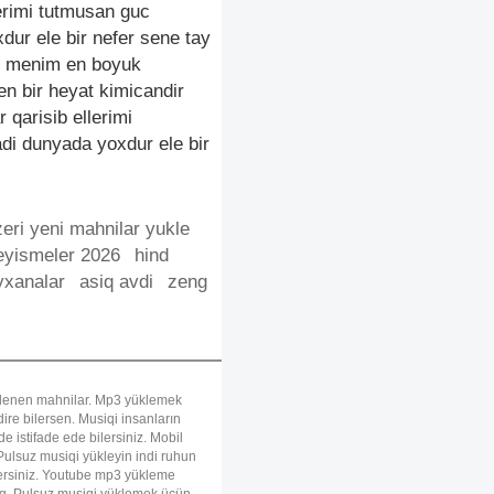
lerimi tutmusan guc
dur ele bir nefer sene tay
n menim en boyuk
n bir heyat kimicandir
 qarisib ellerimi
di dunyada yoxdur ele bir
eri yeni mahnilar yukle
eyismeler 2026
hind
xanalar
asiq avdi
zeng
uklenen mahnilar. Mp3 yüklemek
re bilersen. Musiqi insanların
e istifade ede bilersiniz. Mobil
ulsuz musiqi yükleyin indi ruhun
ilersiniz. Youtube mp3 yükleme