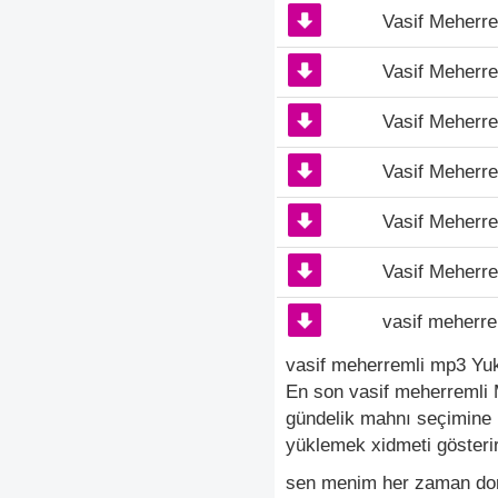
Vasif Meherrem
Vasif Meherr
Vasif Meherre
Vasif Meherr
Vasif Meherre
Vasif Meherrem
vasif meherre
vasif meherremli mp3 Yukl
En son vasif meherremli M
gündelik mahnı seçimine 
yüklemek xidmeti gösterir
sen menim her zaman don