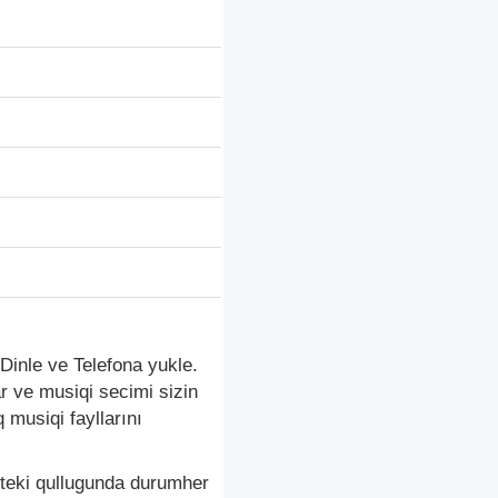
Dinle ve Telefona yukle.
r ve musiqi secimi sizin
musiqi fayllarını
teki qullugunda durumher