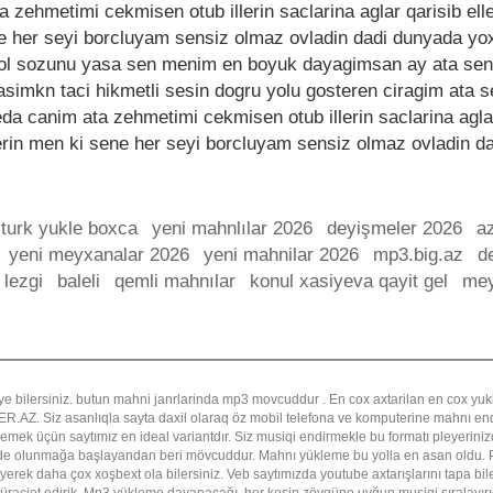
 zehmetimi cekmisen otub illerin saclarina aglar qarisib el
ne her seyi borcluyam sensiz olmaz ovladin dadi dunyada yox
 ol sozunu yasa sen menim en boyuk dayagimsan ay ata se
imkn taci hikmetli sesin dogru yolu gosteren ciragim ata se
da canim ata zehmetimi cekmisen otub illerin saclarina aglar
erin men ki sene her seyi borcluyam sensiz olmaz ovladin da
turk yukle boxca
yeni mahnlılar 2026
deyişmeler 2026
az
yeni meyxanalar 2026
yeni mahnilar 2026
mp3.big.az
d
lezgi
baleli
qemli mahnılar
konul xasiyeva qayit gel
mey
ye bilersiniz. butun mahni janrlarinda mp3 movcuddur . En cox axtarilan en cox y
Z. Siz asanlıqla sayta daxil olaraq öz mobil telefona ve komputerine mahnı endi
emek üçün saytımız en ideal variantdır. Siz musiqi endirmekle bu formatı pleyerinizd
ade olunmağa başlayandan beri mövcuddur. Mahnı yükleme bu yolla en asan oldu. P
yerek daha çox xoşbext ola bilersiniz. Veb saytımızda youtube axtarışlarını tapa b