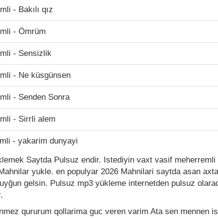
li - Bakılı qız
emli - Ömrüm
mli - Sensizlik
emli - Ne küsgünsen
mli - Senden Sonra
li - Sirrli alem
mli - yakarim dunyayi
emek Saytda Pulsuz endir. Istediyin vaxt vasif meherremli 
ahnilar yukle. en populyar 2026 Mahnilari saytda asan axta
uyğun gelsin. Pulsuz mp3 yükleme internetden pulsuz olaraq 
.
mez qururum qollarima guc veren varim Ata sen mennen is