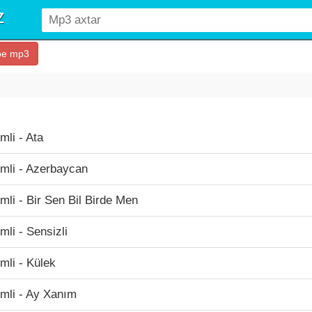
be mp3
mli - Ata
mli - Azerbaycan
mli - Bir Sen Bil Birde Men
mli - Sensizli
mli - Külek
mli - Ay Xanım