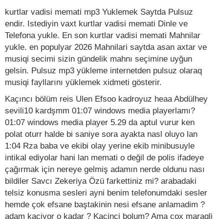
kurtlar vadisi memati mp3 Yuklemek Saytda Pulsuz
endir. Istediyin vaxt kurtlar vadisi memati Dinle ve
Telefona yukle. En son kurtlar vadisi memati Mahnilar
yukle. en populyar 2026 Mahnilari saytda asan axtar ve
musiqi secimi sizin gündelik mahnı seçimine uyğun
gelsin. Pulsuz mp3 yükleme internetden pulsuz olaraq
musiqi fayllarını yüklemek xidmeti gösterir.
Kaçıncı bölüm reis Ulen Efsoo kadroyuz heaa Abdülhey
sevili10 kardşmm 01:07 windows media playerlamı?
01:07 windows media player 5.29 da aptul vurur ken
polat oturr halde bi saniye sora ayakta nasl oluyo lan
1:04 Rza baba ve ekibi olay yerine ekib minibusuyle
intikal ediyolar hani lan memati o değil de polis ifadeye
çağırmak için nereye gelmiş adamın nerde oldunu nası
bildiler Savcı Zekeriya Özü farkettiniz mi? arabadaki
telsiz konusma sesleri ayni benim telefonumdaki sesler
hemde çok efsane baştakinin nesi efsane anlamadim ?
adam kaciyor o kadar ? Kacinci bolum? Ama cox maraqli