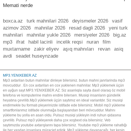
Memati nerde
boxca.az
turk mahnilari 2026
deyismeler 2026
vasif
azimov 2026
mahnilar 2026
resad dagli 2026
yeni turk
mahnilari
mahnilar yukle 2026
mersiyeler 2026
big.az
mp3
ifrat
habil lacinli
incelik reqsi
nuran
film
muxtarname
zakir eliyev
aşıq mahnıları
revan
asiq
avdi
seadet huseynzade
MP3.YENIXEBER.AZ
Mp3 axtarilan butun mahnilar dinleye bilersiniz. butun mahni janrlarinda mp3
movcuddur . En cox axtarilan en cox yuklenen mahnilar. Mp3 yüklemek üçün
en uyğun sayt MP3.YENIXEBER.AZ. Siz asanlıqla sayta daxil olaraq öz mobil
telefona ve komputerine mahnı endire bilersen. Musiqi insanların gündelik
heyatına çevrilib.Mp3 yüklemek üçün saytımız en ideal variantdır. Siz musiqi
endirmekle bu formatı pleyerinizde istifade ede bilersiniz. Mobil mp3 yükleme
smartfonlarımız istifade olunmağa başlayandan beri mövcuddur. Mahnı
yükleme bu yolla en asan oldu. Pulsuz musiqi yükleyin indi ruhun qidasına
çevrilib. Pulsuz mp3 yükleyerek daha çox xoşbext ola bilersiniz. Veb
saytımızda youtube axtarışlarını tapa bilersiniz. Youtube mp3 yükleme rahatlığı
ile her yaşdan insanlara müraciet edirik. Mp3 yükleme dayanacağı, her kesin