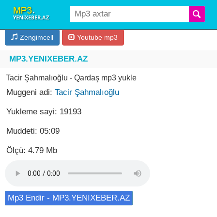
Zengimcell
Youtube mp3
MP3.YENIXEBER.AZ
Tacir Şahmalıoğlu - Qardaş mp3 yukle
Muggeni adi:
Tacir Şahmalıoğlu
Yukleme sayi: 19193
Muddeti: 05:09
Ölçü: 4.79 Mb
Mp3 Endir - MP3.YENIXEBER.AZ