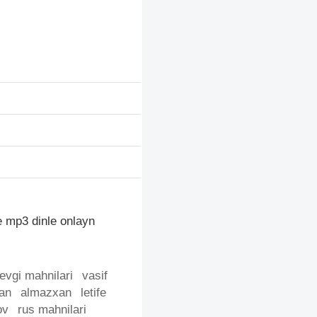
 mp3 dinle onlayn
evgi mahnilari
vasif
dan
almazxan
letife
ov
rus mahnilari