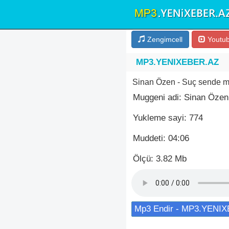
Zengimcell
Youtu
MP3.YENIXEBER.AZ
Sinan Özen - Suç sende m
Muggeni adi: Sinan Özen
Yukleme sayi: 774
Muddeti: 04:06
Ölçü: 3.82 Mb
Mp3 Endir - MP3.YENI