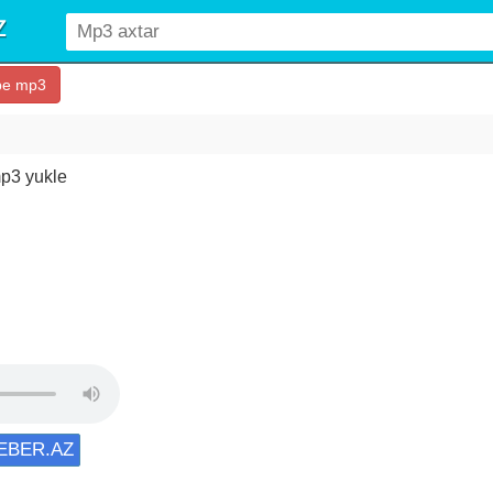
be mp3
p3 yukle
XEBER.AZ