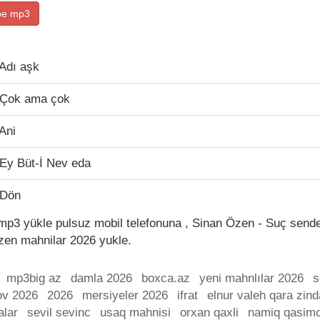
be mp3
Adı aşk
 Çok ama çok
Ani
Ey Büt-İ Nev eda
 Dön
p3 yükle pulsuz mobil telefonuna , Sinan Özen - Suç sende
zen mahnilar 2026 yukle.
mp3big az
damla 2026
boxca.az
yeni mahnlılar 2026
s
ov 2026
2026
mersiyeler 2026
ifrat
elnur valeh qara zin
alar
sevil sevinc
usaq mahnisi
orxan qaxli
namiq qasim