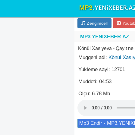
Zengimcell
Youtu
MP3.YENIXEBER.AZ
Könül Xasıyeva - Qayıt ne
Muggeni adi:
Könül Xası
Yukleme sayi: 12701
Muddeti: 04:53
Ölçü: 6.78 Mb
Mp3 Endir - MP3.YENI