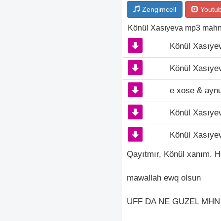
Zengimcell
Youtu
Könül Xasıyeva mp3 mahn
Könül Xasıyev
Könül Xasıye
e xose & aynur
Könül Xasıyev
Könül Xasıyev
Qayıtmır, Könül xanım. He
mawallah ewq olsun
UFF DA NE GUZEL MHN