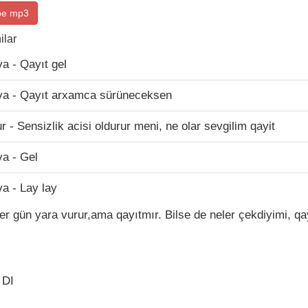
be mp3
ilar
a - Qayıt gel
va - Qayıt arxamca sürüneceksen
 - Sensizlik acisi oldurur meni, ne olar sevgilim qayit
a - Gel
a - Lay lay
r gün yara vurur,ama qayıtmır. Bilse de neler çekdiyimi, qa
 DI