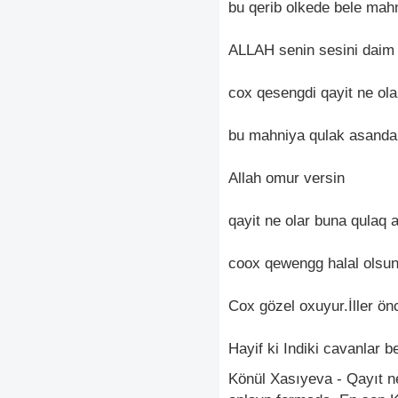
bu qerib olkede bele mah
ALLAH senin sesini daim 
cox qesengdi qayit ne ola
bu mahniya qulak asanda 
Allah omur versin
qayit ne olar buna qula
coox qewengg halal olsu
Cox gözel oxuyur.İller ön
Hayif ki Indiki cavanlar 
Könül Xasıyeva - Qayıt ne