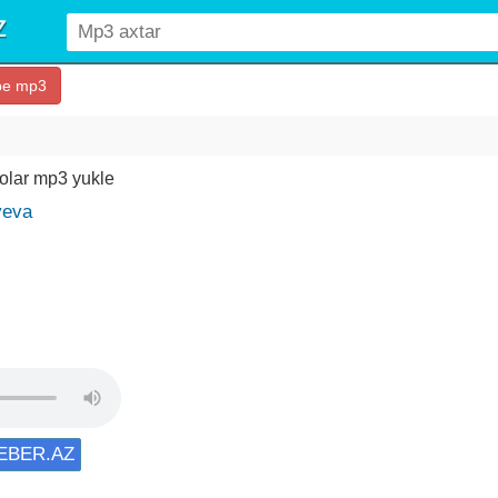
be mp3
 olar mp3 yukle
yeva
XEBER.AZ