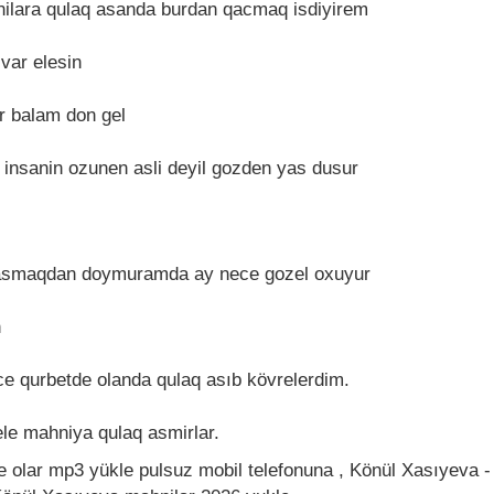
nilara qulaq asanda burdan qacmaq isdiyirem
var elesin
r balam don gel
insanin ozunen asli deyil gozden yas dusur
q asmaqdan doymuramda ay nece gozel oxuyur
n
ce qurbetde olanda qulaq asıb kövrelerdim.
bele mahniya qulaq asmirlar.
 olar mp3 yükle pulsuz mobil telefonuna , Könül Xasıyeva -