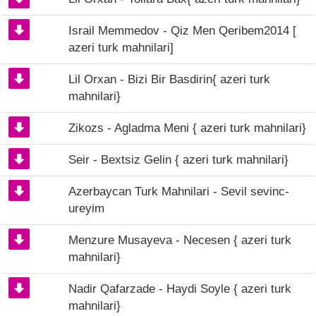
Israil Memmedov - Qiz Men Qeribem2014 [
azeri turk mahnilari]
Lil Orxan - Bizi Bir Basdirin{ azeri turk
mahnilari}
Zikozs - Agladma Meni { azeri turk mahnilari}
Seir - Bextsiz Gelin { azeri turk mahnilari}
Azerbaycan Turk Mahnilari - Sevil sevinc-
ureyim
Menzure Musayeva - Necesen { azeri turk
mahnilari}
Nadir Qafarzade - Haydi Soyle { azeri turk
mahnilari}