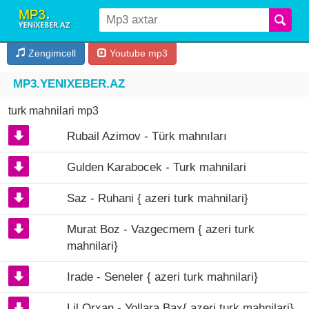
Zengimcell
Youtube mp3
MP3.YENIXEBER.AZ
turk mahnilari mp3
Rubail Azimov - Türk mahnıları
Gulden Karabocek - Turk mahnilari
Saz - Ruhani { azeri turk mahnilari}
Murat Boz - Vazgecmem { azeri turk
mahnilari}
Irade - Seneler { azeri turk mahnilari}
Lil Orxan - Yollara Bax{ azeri turk mahnilari}