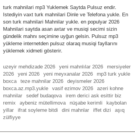
turk mahnilari mp3 Yuklemek Saytda Pulsuz endir.
Istediyin vaxt turk mahnilari Dinle ve Telefona yukle. En
son turk mahnilari Mahnilar yukle. en populyar 2026
Mahnilari saytda asan axtar ve musiqi secimi sizin
gündelik mahnı seçimine uyğun gelsin. Pulsuz mp3
yükleme internetden pulsuz olaraq musiqi fayllarını
yüklemek xidmeti gösterir.
uzeyir mehdizade 2026
yeni mahnlılar 2026
mersiyeler
2026
yeni 2026
yeni meyxanalar 2026
mp3 turk yukle
boxca
teze mahnilar 2026
deyismeler 2026
boxca.az.mp3.yukle
vasif ezimov 2026
azeri kohne
mahnilar
sedef budaqova
irem derici ask esittir biz
remix
aybeniz mütellimova
nüşabe kerimli
kaybolan
yillar
ifrat soyleme bitdi
dini mahnlar
iffet dizi
aşıq
zülfiyye